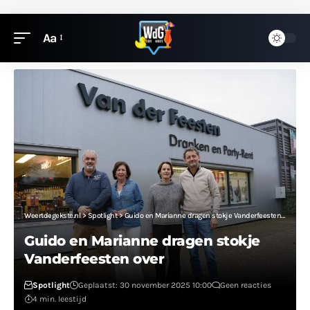
Aa
Weertdegekste.nl
>
Spotlight
>
Guido en Marianne dragen stokje Vanderfeesten over
Guido en Marianne dragen stokje
Vanderfeesten over
Spotlight
Geplaatst: 30 november 2025 10:00
Geen reacties
4 min. leestijd