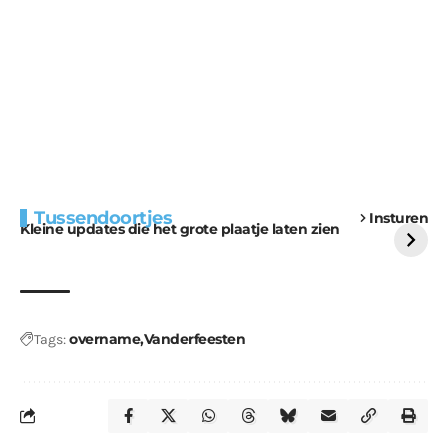
Extra bouwmateriaal
Tunnels blijven een
Tussendoortjes
Insturen
voor kabouters
uitdaging
Kleine updates die het grote plaatje laten zien
overname
Vanderfeesten
Tags: