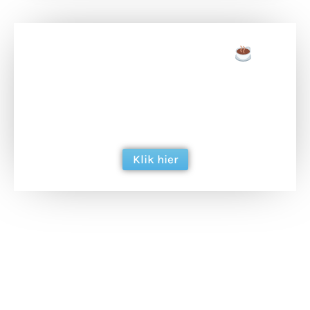
Doneer een tas koffie
Doneer het WdG-team een kop koffie en
ondersteun hun inzet voor dagelijks gratis
berichtgeving. Dank je wel alvast!
Klik hier