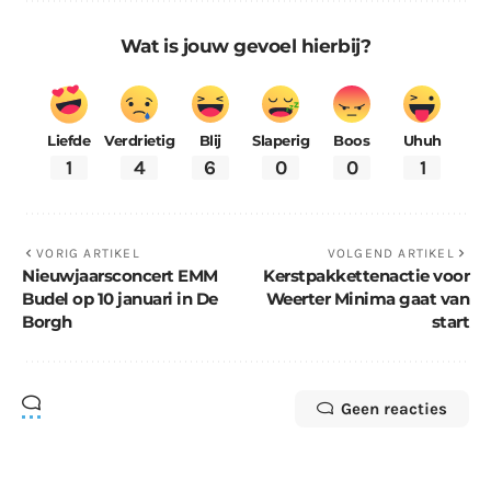
Wat is jouw gevoel hierbij?
Liefde
Verdrietig
Blij
Slaperig
Boos
Uhuh
1
4
6
0
0
1
VORIG ARTIKEL
VOLGEND ARTIKEL
Nieuwjaarsconcert EMM
Kerstpakkettenactie voor
Budel op 10 januari in De
Weerter Minima gaat van
Borgh
start
Geen reacties