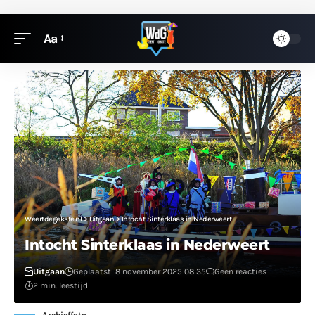
Aa
Weertdegekste.nl
>
Uitgaan
>
Intocht Sinterklaas in Nederweert
Intocht Sinterklaas in Nederweert
Uitgaan
Geplaatst: 8 november 2025 08:35
Geen reacties
2 min. leestijd
Archieffoto