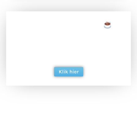
Doneer een tas koffie
Doneer het WdG-team een kop koffie en
ondersteun hun inzet voor dagelijks gratis
berichtgeving. Dank je wel alvast!
Klik hier