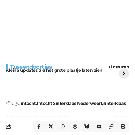
Extra bouwmateriaal
Tunnels blijven een
Tussendoortjes
Insturen
voor kabouters
uitdaging
Kleine updates die het grote plaatje laten zien
intocht
Intocht Sinterklaas Nederweert
sinterklaas
Tags: