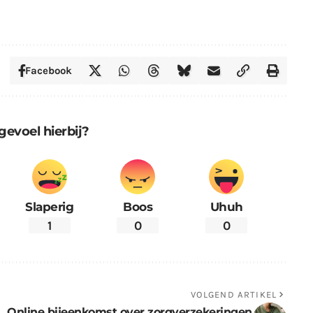
Facebook
gevoel hierbij?
Slaperig
Boos
Uhuh
1
0
0
VOLGEND ARTIKEL
Online bijeenkomst over zorgverzekeringen