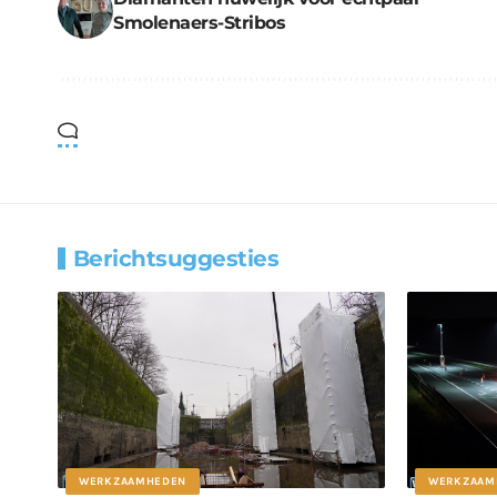
Smolenaers-Stribos
Berichtsuggesties
WERKZAAMHEDEN
WERKZAAM