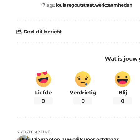
louis regoutstraat
werkzaamheden
Tags:
Deel dit bericht
Wat is jouw 
Liefde
Verdrietig
Blij
0
0
0
VORIG ARTIKEL
Diamanten huwelijk voor echtpaar