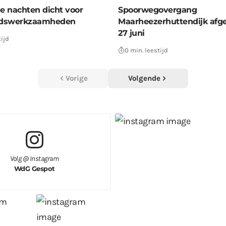
ie nachten dicht voor
Spoorwegovergang
dswerkzaamheden
Maarheezerhuttendijk afge
27 juni
tijd
0 min. leestijd
Vorige
Volgende
Volg @ Instagram
WdG Gespot