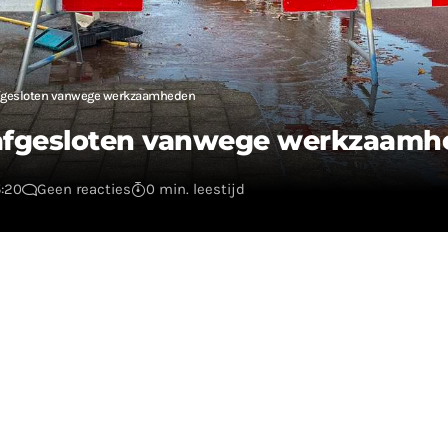
 afgesloten vanwege werkzaamheden
s afgesloten vanwege werkzaam
5:20
Geen reacties
0 min. leestijd