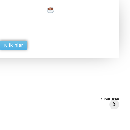
een tas koffie
 en ondersteun hun inzet voor dagelijks gratis
ing. Dank je wel alvast!
Klik hier
een
Weer een
Luchtballon boven
Ni
vrachtwagen vast
Weert
ge
Insturen
St