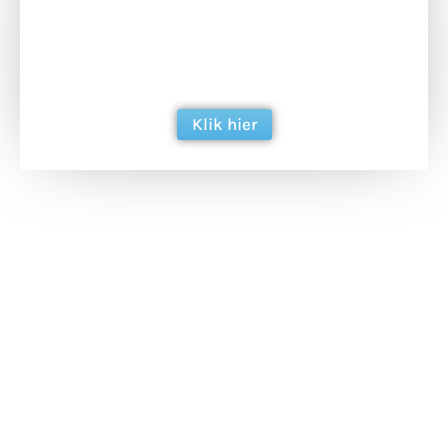
Doneer het WdG-team een kop koffie en
ondersteun hun inzet voor dagelijks gratis
berichtgeving. Dank je wel alvast!
Klik hier