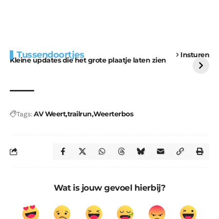
Extra bouwmateriaal
Tunnels blijven een
Tussendoortjes
Insturen
voor kabouters
uitdaging
Kleine updates die het grote plaatje laten zien
AV Weert
trailrun
Weerterbos
Tags:
Wat is jouw gevoel hierbij?