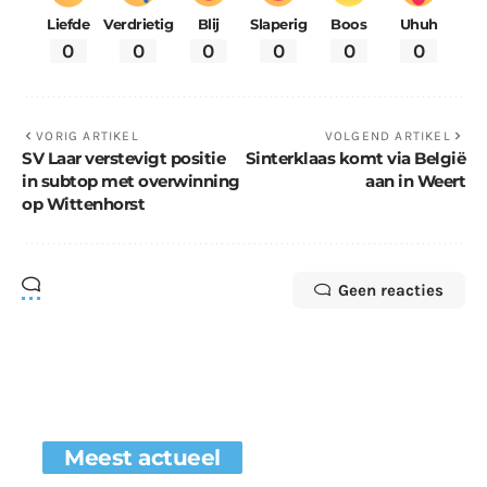
Liefde
Verdrietig
Blij
Slaperig
Boos
Uhuh
0
0
0
0
0
0
VORIG ARTIKEL
VOLGEND ARTIKEL
SV Laar verstevigt positie
Sinterklaas komt via België
in subtop met overwinning
aan in Weert
op Wittenhorst
Geen reacties
Meest actueel