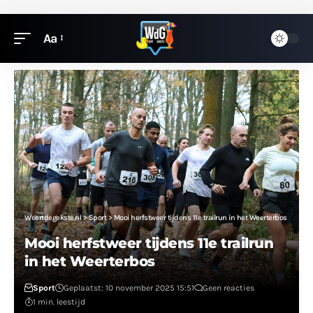
Aa
Weertdegekste.nl
>
Sport
>
Mooi herfstweer tijdens 11e trailrun in het Weerterbos
Mooi herfstweer tijdens 11e trailrun
in het Weerterbos
Sport
Geplaatst: 10 november 2025 15:51
Geen reacties
1 min. leestijd