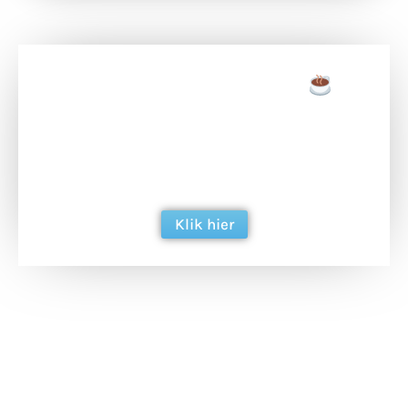
Doneer een tas koffie
Doneer het WdG-team een kop koffie en
ondersteun hun inzet voor dagelijks gratis
berichtgeving. Dank je wel alvast!
Klik hier