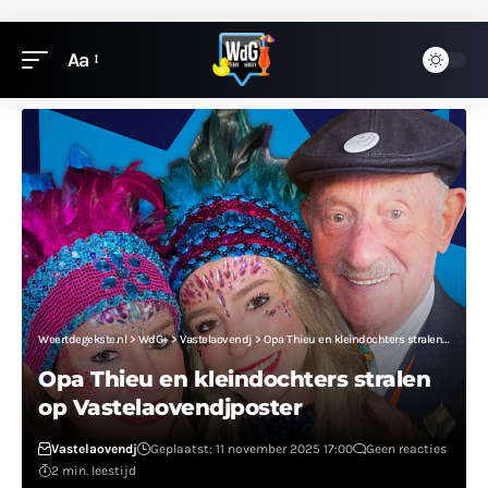
Aa
Weertdegekste.nl
>
WdG+
>
Vastelaovendj
>
Opa Thieu en kleindochters stralen op Vastelaovendjposter
Opa Thieu en kleindochters stralen
op Vastelaovendjposter
Vastelaovendj
Geplaatst: 11 november 2025 17:00
Geen reacties
2 min. leestijd