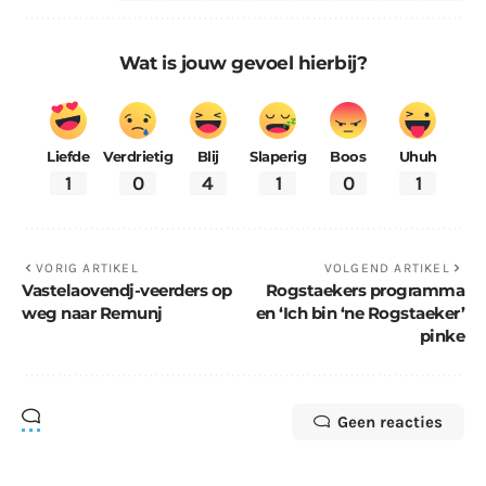
Wat is jouw gevoel hierbij?
Liefde
Verdrietig
Blij
Slaperig
Boos
Uhuh
1
0
4
1
0
1
VORIG ARTIKEL
VOLGEND ARTIKEL
Vastelaovendj-veerders op
Rogstaekers programma
weg naar Remunj
en ‘Ich bin ‘ne Rogstaeker’
pinke
Geen reacties