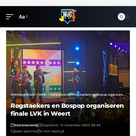
Aa
Weertdegekste.nl
>
WdG+
>
Vastelaovendj
>
Rogstaekers en Bospop organiseren finale LVK in Weert
Rogstaekers en Bospop organiseren
finale LVK in Weert
Vastelaovendj
Geplaatst: 14 november 2025 09:44
Geen reacties
2 min. leestijd