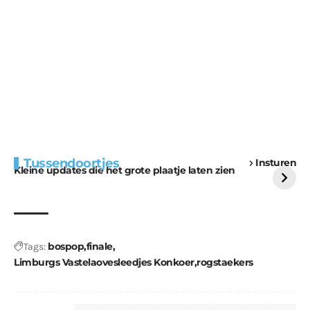
Extra bouwmateriaal
Tunnels blijven een
Tussendoortjes
Insturen
voor kabouters
uitdaging
Kleine updates die het grote plaatje laten zien
bospop
finale
Tags:
Limburgs Vastelaovesleedjes Konkoer
rogstaekers