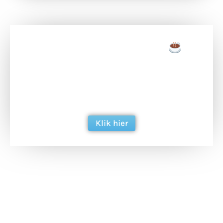
Doneer een tas koffie
Doneer het WdG-team een kop koffie en
ondersteun hun inzet voor dagelijks gratis
berichtgeving. Dank je wel alvast!
Klik hier