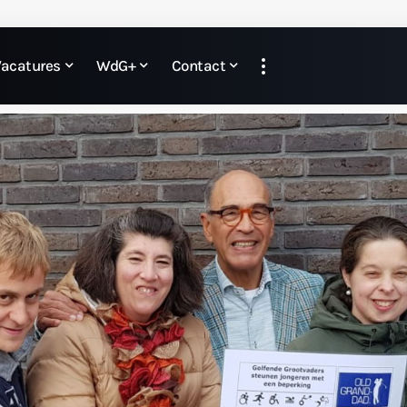
Vacatures
WdG+
Contact