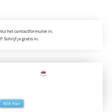
 Vul
het contactformulier
in.
l?
Schrijf je gratis in
.
een tas koffie
 en ondersteun hun inzet voor dagelijks gratis
ing. Dank je wel alvast!
Klik hier