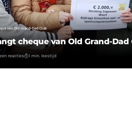
que van Old Grand-Dad Club
angt cheque van Old Grand-Dad 
een reacties
1 min. leestijd