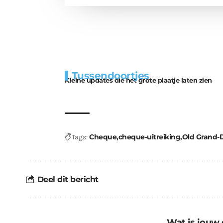
Extra
Tunnels blijven 
Tussendoortjes
bouwmateriaal voor
uitdaging
Kleine updates die het grote plaatje laten zien
kabouters
Cheque
cheque-uitreiking
Old Grand-
Tags:
Deel dit bericht
Wat is jouw 