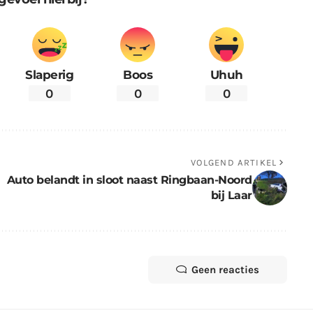
Slaperig
Boos
Uhuh
0
0
0
VOLGEND ARTIKEL
Auto belandt in sloot naast Ringbaan-Noord
bij Laar
Geen reacties