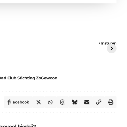
een
Weer een
Luchtballon boven
Ni
vrachtwagen vast
Weert
ge
Insturen
St
Dad Club
Stichting ZoGewoon
Facebook
gevoel hierbij?