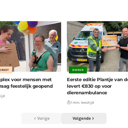
EREST
DIEREN
lex voor mensen met
Eerste editie Plantje van d
raag feestelijk geopend
levert €830 op voor
dierenambulance
ijd
1 min. leestijd
Vorige
Volgende