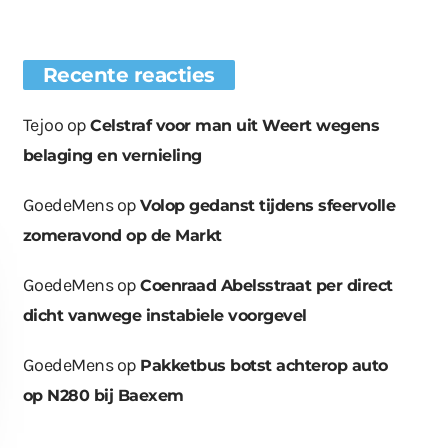
Recente reacties
Tejoo
op
Celstraf voor man uit Weert wegens
belaging en vernieling
GoedeMens
op
Volop gedanst tijdens sfeervolle
zomeravond op de Markt
GoedeMens
op
Coenraad Abelsstraat per direct
dicht vanwege instabiele voorgevel
GoedeMens
op
Pakketbus botst achterop auto
op N280 bij Baexem