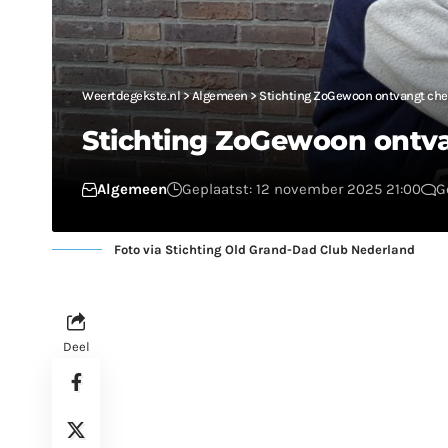
Weertdegekste.nl
>
Algemeen
>
Stichting ZoGewoon ontvangt che
Stichting ZoGewoon ontv
Algemeen
Geplaatst: 12 november 2025 21:00
G
Foto via Stichting Old Grand-Dad Club Nederland
Deel