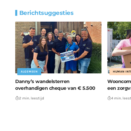
Berichtsuggesties
ALGEMEEN
HUMAN INT
Danny’s wandelsterren
Wooncomp
overhandigen cheque van € 5.500
een zorgv
2 min. leestijd
4 min. leest