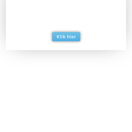
Doneer het WdG-team een kop koffie en
ondersteun hun inzet voor dagelijks gratis
berichtgeving. Dank je wel alvast!
Klik hier