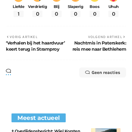
Liefde
Verdrietig
Blij
Slaperig
Boos
Uhuh
1
0
0
0
0
0
VORIG ARTIKEL
VOLGEND ARTIKEL
‘Verhalen bij het haardvuur’
Nachtmis in Paterskerk:
keert terug in Stramproy
reis mee naar Bethlehem
Geen reacties
Meest actueel
† Overlijdensbericht: Wiel Korsten