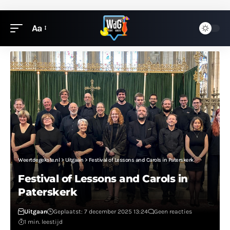
Aa
Weertdegekste.nl
>
Uitgaan
>
Festival of Lessons and Carols in Paterskerk
Festival of Lessons and Carols in
Paterskerk
Uitgaan
Geplaatst: 7 december 2025 13:24
Geen reacties
1 min. leestijd