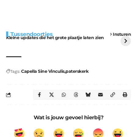
Extra bouwmateriaal
Tunnels blijven een
Tussendoortjes
Insturen
voor kabouters
uitdaging
Kleine updates die het grote plaatje laten zien
Capella Sine Vinculis
paterskerk
Tags:
Wat is jouw gevoel hierbij?