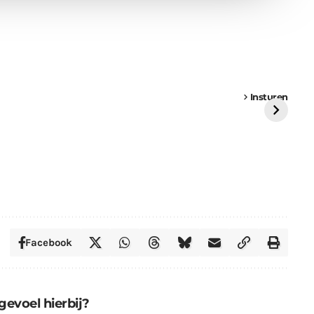
een
Weer een
Luchtballon boven
Ni
vrachtwagen vast
Weert
ge
Insturen
St
Facebook
gevoel hierbij?