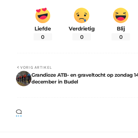
Liefde
Verdrietig
Blij
0
0
0
VORIG ARTIKEL
Grandioze ATB- en graveltocht op zondag 1
december in Budel