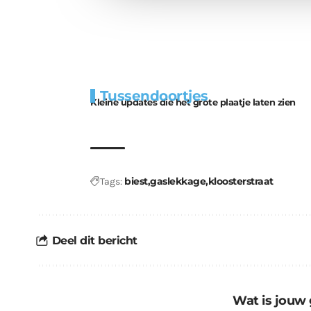
Extra
Tunnels blijven 
Tussendoortjes
bouwmateriaal voor
uitdaging
Kleine updates die het grote plaatje laten zien
kabouters
biest
gaslekkage
kloosterstraat
Tags:
Deel dit bericht
Wat is jouw 