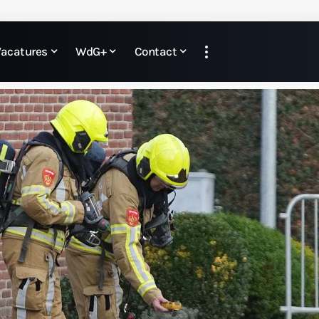
Vacatures
WdG+
Contact