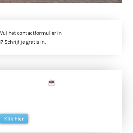
 Vul
het contactformulier
in.
l?
Schrijf je gratis in
.
een tas koffie
 en ondersteun hun inzet voor dagelijks gratis
ing. Dank je wel alvast!
Klik hier