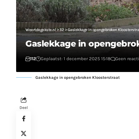
Weertdegekste.nl
>
112
>
Gaslekkage in opengebroken Kloosterstra
Gaslekkage in opengebrok
112
Geplaatst: 1 december 2025 15:18
Geen react
Gaslekkage in opengebroken Kloosterstraat
Deel