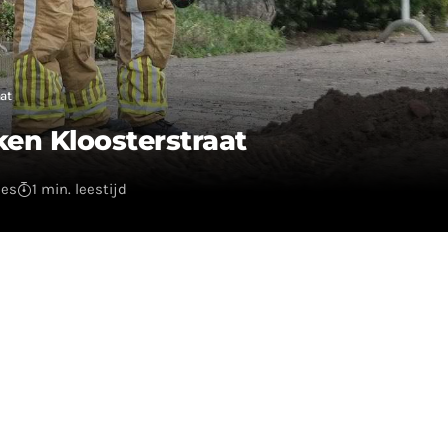
at
en Kloosterstraat
ies
1 min. leestijd