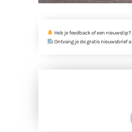
Heb je feedback of een nieuwstip?
Ontvang je de gratis nieuwsbrief a
Doneer 
Doneer het WdG-team een kop koffie
berichtgev