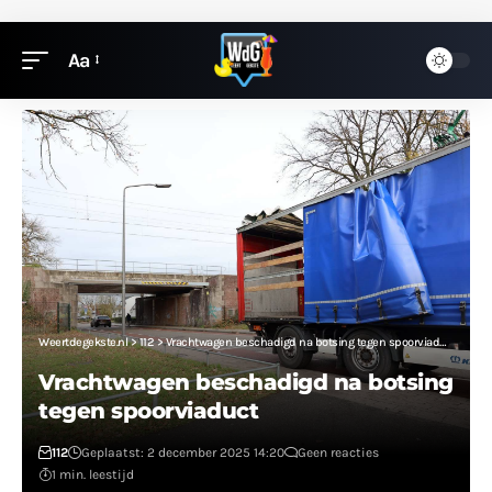
Aa
Weertdegekste.nl
>
112
>
Vrachtwagen beschadigd na botsing tegen spoorviaduct
Vrachtwagen beschadigd na botsing
tegen spoorviaduct
112
Geplaatst: 2 december 2025 14:20
Geen reacties
1 min. leestijd