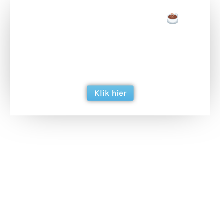
Doneer een tas koffie
Doneer het WdG-team een kop koffie en
ondersteun hun inzet voor dagelijks gratis
berichtgeving. Dank je wel alvast!
Klik hier