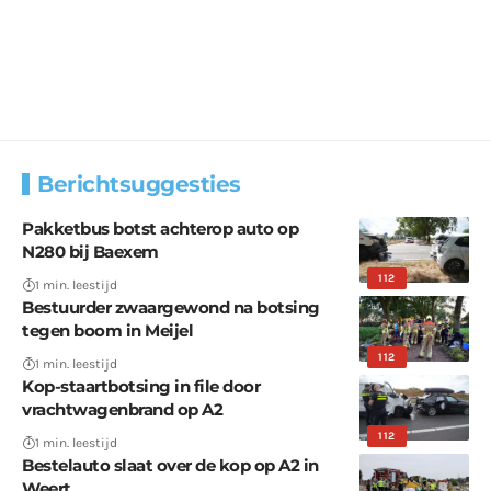
Berichtsuggesties
Pakketbus botst achterop auto op
N280 bij Baexem
112
1 min. leestijd
Bestuurder zwaargewond na botsing
tegen boom in Meijel
112
1 min. leestijd
Kop-staartbotsing in file door
vrachtwagenbrand op A2
112
1 min. leestijd
Bestelauto slaat over de kop op A2 in
Weert