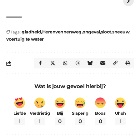
gladheid
Herenvennenweg
ongeval
sloot
sneeuw
Tags:
voertuig te water
Wat is jouw gevoel hierbij?
Liefde
Verdrietig
Blij
Slaperig
Boos
Uhuh
1
1
0
0
0
1