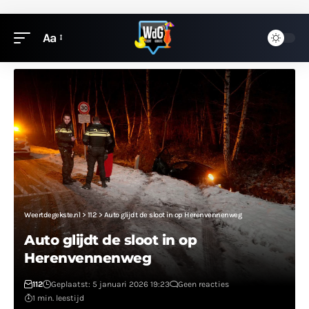
Aa
Weertdegekste.nl
>
112
>
Auto glijdt de sloot in op Herenvennenweg
Auto glijdt de sloot in op
Herenvennenweg
112
Geplaatst: 5 januari 2026 19:23
Geen reacties
1 min. leestijd