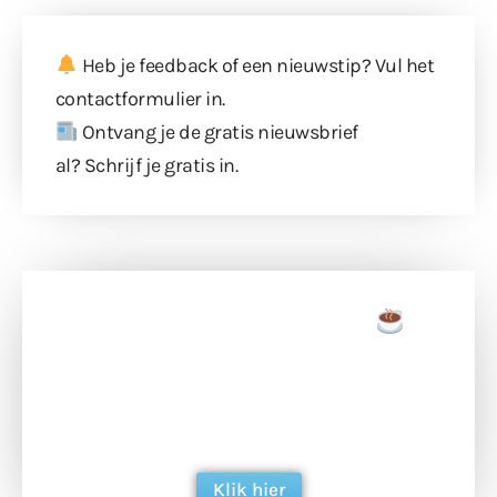
Heb je feedback of een nieuwstip? Vul
het
contactformulier
in.
Ontvang je de gratis nieuwsbrief
al?
Schrijf je gratis in
.
Doneer een tas koffie
Doneer het WdG-team een kop koffie en
ondersteun hun inzet voor dagelijks gratis
berichtgeving. Dank je wel alvast!
Klik hier