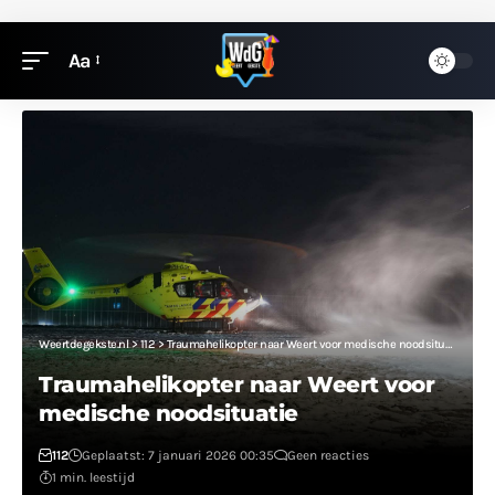
Aa
Weertdegekste.nl
>
112
>
Traumahelikopter naar Weert voor medische noodsituatie
Traumahelikopter naar Weert voor
medische noodsituatie
112
Geplaatst: 7 januari 2026 00:35
Geen reacties
1 min. leestijd