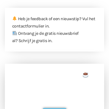
Heb je feedback of een nieuwstip? Vul
het
contactformulier
in.
Ontvang je de gratis nieuwsbrief
al?
Schrijf je gratis in
.
Doneer een tas koffie
Doneer het WdG-team een kop koffie en
ondersteun hun inzet voor dagelijks gratis
berichtgeving. Dank je wel alvast!