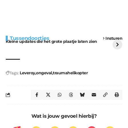
Extra bouwmateriaal
Tunnels blijven een
Tussendoortjes
Insturen
voor kabouters
uitdaging
Kleine updates die het grote plaatje laten zien
Leveroy
ongeval
traumahelikopter
Tags:
Wat is jouw gevoel hierbij?