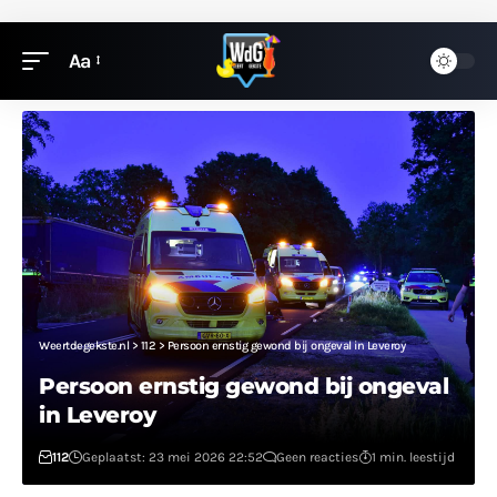
Aa
Weertdegekste.nl
>
112
>
Persoon ernstig gewond bij ongeval in Leveroy
Persoon ernstig gewond bij ongeval
in Leveroy
112
Geplaatst: 23 mei 2026 22:52
Geen reacties
1 min. leestijd