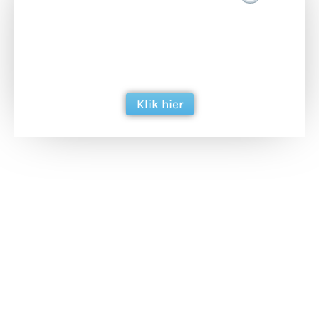
Doneer het WdG-team een kop koffie en
ondersteun hun inzet voor dagelijks gratis
berichtgeving. Dank je wel alvast!
Klik hier