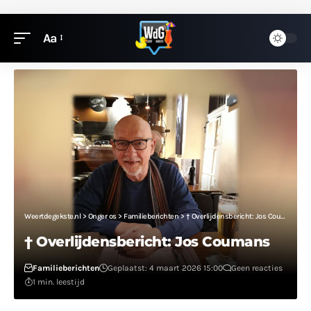
Aa
Weertdegekste.nl
>
Onger os
>
Familieberichten
>
† Overlijdensbericht: Jos Coumans
† Overlijdensbericht: Jos Coumans
Familieberichten
Geplaatst: 4 maart 2026 15:00
Geen reacties
1 min. leestijd