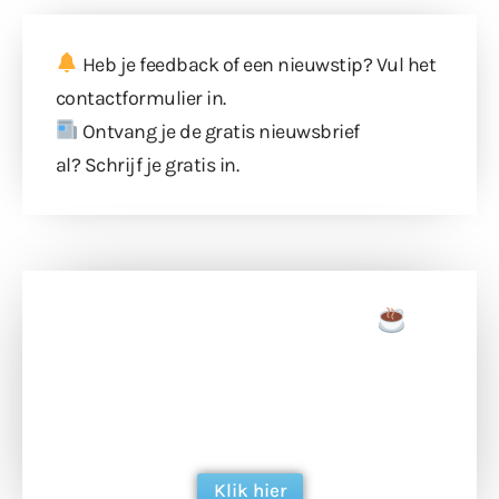
Heb je feedback of een nieuwstip? Vul
het
contactformulier
in.
Ontvang je de gratis nieuwsbrief
al?
Schrijf je gratis in
.
Doneer een tas koffie
Doneer het WdG-team een kop koffie en
ondersteun hun inzet voor dagelijks gratis
berichtgeving. Dank je wel alvast!
Klik hier