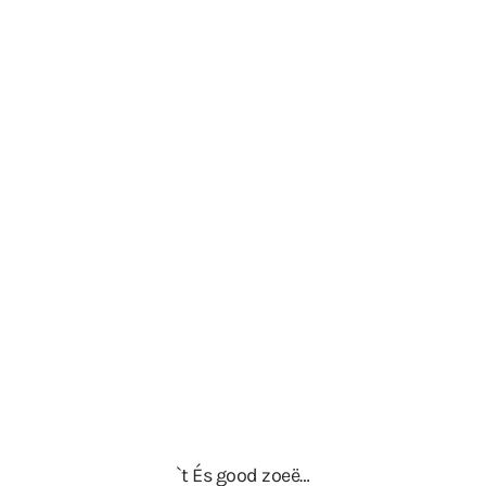
`t És good zoeë…