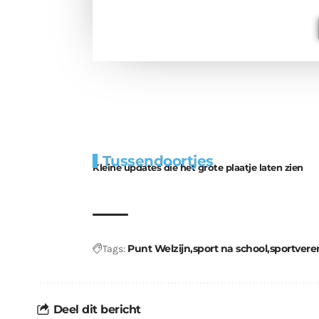
Extra
Tunnels blijven 
Tussendoortjes
bouwmateriaal voor
uitdaging
Kleine updates die het grote plaatje laten zien
kabouters
Punt Welzijn
sport na school
sportvere
Tags:
Deel dit bericht