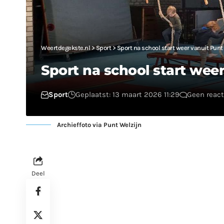
Weertdegekste.nl
>
Sport
>
Sport na school start weer vanuit Punt
Sport na school start wee
Sport
Geplaatst: 13 maart 2026 11:29
Geen react
Archieffoto via Punt Welzijn
Deel