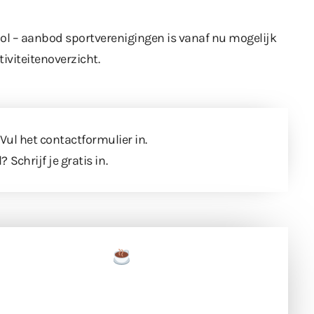
ool – aanbod sportverenigingen is vanaf nu mogelijk
tiviteitenoverzicht
.
 Vul
het contactformulier
in.
l?
Schrijf je gratis in
.
een tas koffie
 en ondersteun hun inzet voor dagelijks gratis
ing. Dank je wel alvast!