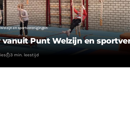
 Welzijn en sportverenigingen
r vanuit Punt Welzijn en sportv
ies
3 min. leestijd