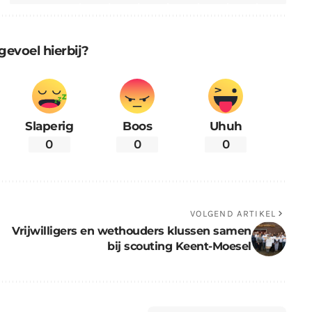
gevoel hierbij?
Slaperig
Boos
Uhuh
0
0
0
VOLGEND ARTIKEL
Vrijwilligers en wethouders klussen samen
bij scouting Keent-Moesel