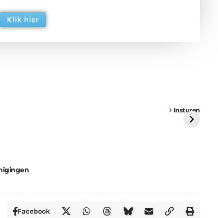
Klik hier
een
Weer een
Luchtballon boven
Ni
vrachtwagen vast
Weert
ge
Insturen
St
nigingen
Facebook