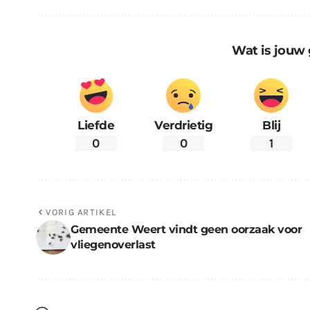
Wat is jouw 
Liefde
Verdrietig
Blij
0
0
1
VORIG ARTIKEL
Gemeente Weert vindt geen oorzaak voor
vliegenoverlast