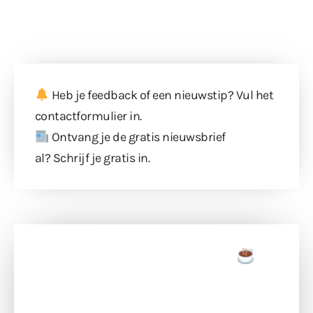
Heb je feedback of een nieuwstip? Vul
het
contactformulier
in.
Ontvang je de gratis nieuwsbrief
al?
Schrijf je gratis in
.
Doneer een tas koffie
Doneer het WdG-team een kop koffie en
ondersteun hun inzet voor dagelijks gratis