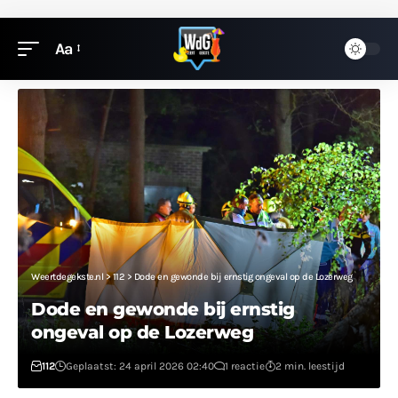
Aa
Weertdegekste.nl
>
112
>
Dode en gewonde bij ernstig ongeval op de Lozerweg
Dode en gewonde bij ernstig
ongeval op de Lozerweg
112
Geplaatst: 24 april 2026 02:40
1 reactie
2 min. leestijd