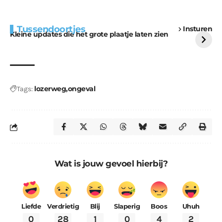
Extra bouwmateriaal
Tunnels blijven een
Tussendoortjes
Insturen
voor kabouters
uitdaging
Kleine updates die het grote plaatje laten zien
lozerweg
ongeval
Tags:
Wat is jouw gevoel hierbij?
Liefde
Verdrietig
Blij
Slaperig
Boos
Uhuh
0
28
1
0
4
2