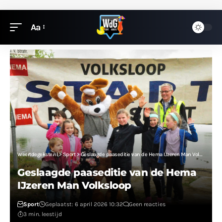
Aa
Weertdegekste.nl
>
Sport
>
Geslaagde paaseditie van de Hema IJzeren Man Volksloop
Geslaagde paaseditie van de Hema
IJzeren Man Volksloop
Sport
Geplaatst: 6 april 2026 10:32
Geen reacties
3 min. leestijd