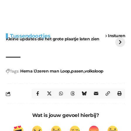
Extra bouwmateriaal
Tunnels blijven een
Tussendoortjes
Insturen
voor kabouters
uitdaging
Kleine updates die het grote plaatje laten zien
Hema IJzeren man Loop
pasen
volksloop
Tags:
Wat is jouw gevoel hierbij?