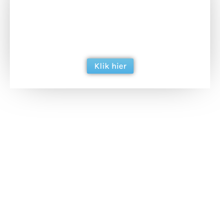
Doneer het WdG-team een kop koffie en
ondersteun hun inzet voor dagelijks gratis
berichtgeving. Dank je wel alvast!
Klik hier