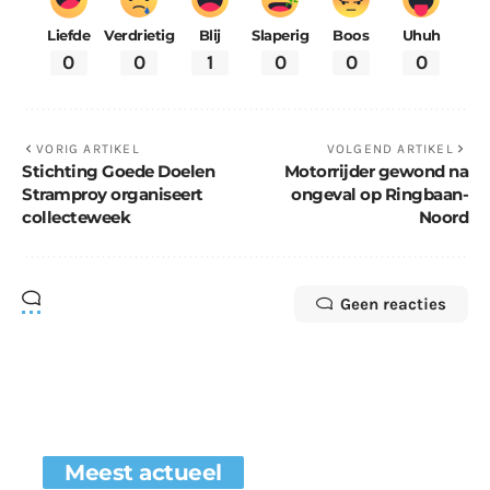
Liefde
Verdrietig
Blij
Slaperig
Boos
Uhuh
0
0
1
0
0
0
VORIG ARTIKEL
VOLGEND ARTIKEL
Stichting Goede Doelen
Motorrijder gewond na
Stramproy organiseert
ongeval op Ringbaan-
collecteweek
Noord
Geen reacties
Meest actueel