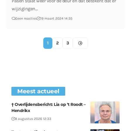
Pasen staat weer voor de deur en dat betekent dat er
wijzigingen…
Geen reacties
19 maart 2024 14:35
1
2
3
Meest actueel
† Overlijdensbericht: Lia op ‘t Roodt –
Hendrikx
8 augustus 2026 12:33