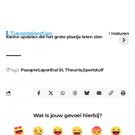
Extra bouwmateriaal
Tunnels blijven een
Tussendoortjes
Insturen
voor kabouters
uitdaging
Kleine updates die het grote plaatje laten zien
Paaspret
sporthal St. Theunis
Sportstuif
Tags:
Wat is jouw gevoel hierbij?