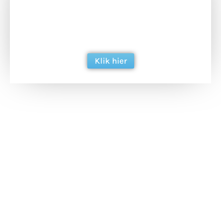
Doneer het WdG-team een kop koffie en
ondersteun hun inzet voor dagelijks gratis
berichtgeving. Dank je wel alvast!
Klik hier