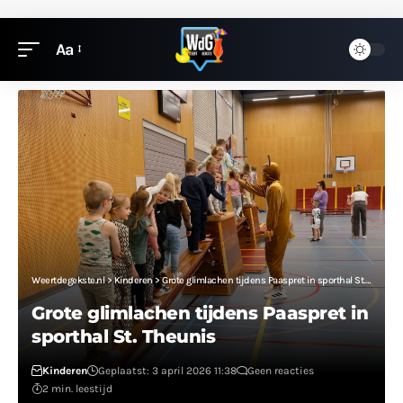
Aa
Weertdegekste.nl
>
Kinderen
>
Grote glimlachen tijdens Paaspret in sporthal St. Theunis
Grote glimlachen tijdens Paaspret in
sporthal St. Theunis
Kinderen
Geplaatst: 3 april 2026 11:38
Geen reacties
2 min. leestijd