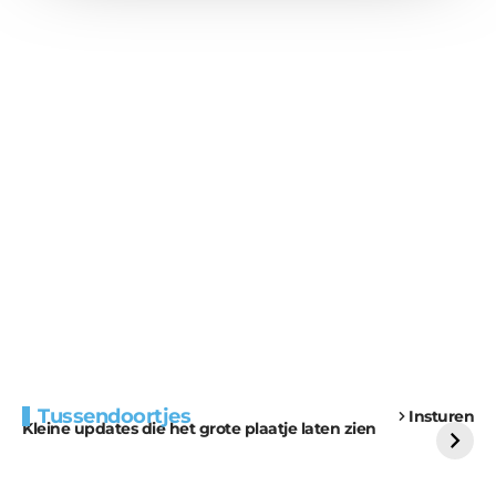
Extra bouwmateriaal
Tunnels blijven een
Tussendoortjes
Insturen
voor kabouters
uitdaging
Kleine updates die het grote plaatje laten zien