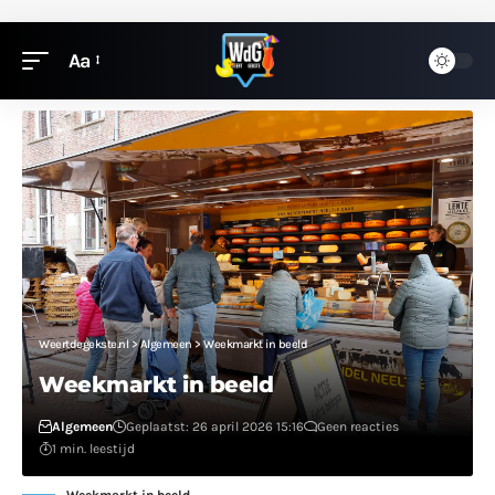
Aa
Weertdegekste.nl
>
Algemeen
>
Weekmarkt in beeld
Weekmarkt in beeld
Algemeen
Geplaatst: 26 april 2026 15:16
Geen reacties
1 min. leestijd
Weekmarkt in beeld