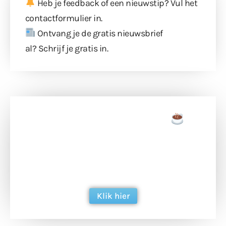
Heb je feedback of een nieuwstip? Vul
het
contactformulier
in.
Ontvang je de gratis nieuwsbrief
al?
Schrijf je gratis in
.
Doneer een tas koffie
Doneer het WdG-team een kop koffie en
ondersteun hun inzet voor dagelijks gratis
berichtgeving. Dank je wel alvast!
Klik hier