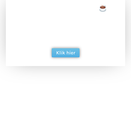
Doneer een tas koffie
Doneer het WdG-team een kop koffie en
ondersteun hun inzet voor dagelijks gratis
berichtgeving. Dank je wel alvast!
Klik hier