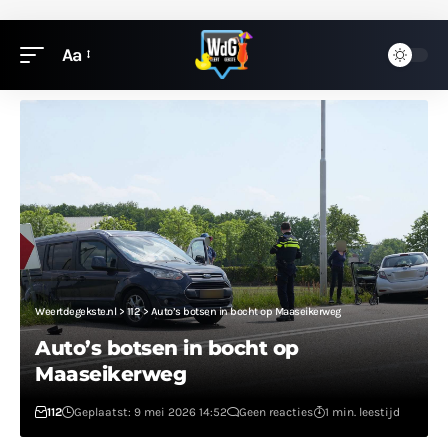
Aa
Weertdegekste.nl
>
112
>
Auto’s botsen in bocht op Maaseikerweg
Auto’s botsen in bocht op
Maaseikerweg
112
Geplaatst: 9 mei 2026 14:52
Geen reacties
1 min. leestijd