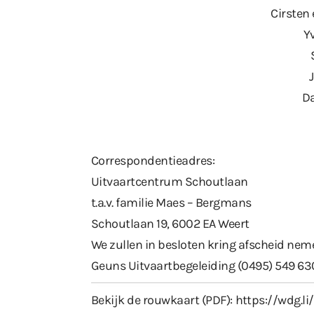
Cirsten
Y
Da
Correspondentieadres:
Uitvaartcentrum Schoutlaan
t.a.v. familie Maes – Bergmans
Schoutlaan 19, 6002 EA Weert
We zullen in besloten kring afscheid ne
Geuns Uitvaartbegeleiding (0495) 549 63
Bekijk de rouwkaart (PDF):
https://wdg.l