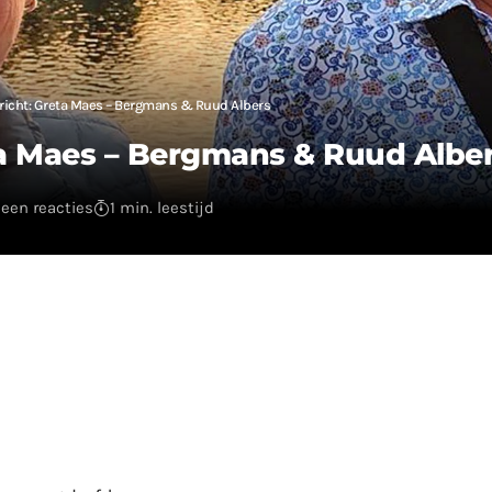
richt: Greta Maes – Bergmans & Ruud Albers
ta Maes – Bergmans & Ruud Albe
een reacties
1 min. leestijd