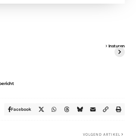
een
Weer een
Luchtballon boven
Ni
vrachtwagen vast
Weert
ge
Insturen
St
bericht
Facebook
VOLGEND ARTIKEL