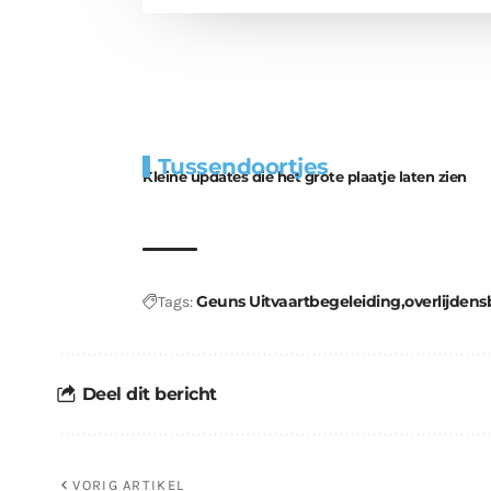
Extra
Tunnels blijven 
Tussendoortjes
bouwmateriaal voor
uitdaging
Kleine updates die het grote plaatje laten zien
kabouters
Geuns Uitvaartbegeleiding
overlijdens
Tags:
Deel dit bericht
VORIG ARTIKEL