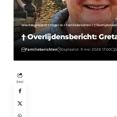
Weertdegekste.nl
>
Onger os
>
Familieberichten
>
† Overlijdensbe
† Overlijdensbericht: Gre
Familieberichten
Geplaatst: 9 mei 2026 17:00
G
Deel