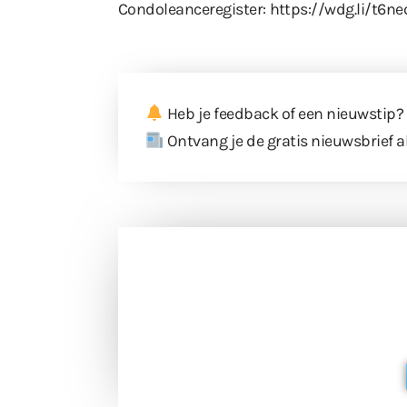
Condoleanceregister:
https://wdg.li/t6ne
Heb je feedback of een nieuwstip?
Ontvang je de gratis nieuwsbrief a
Doneer 
Doneer het WdG-team een kop koffie
berichtgev