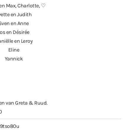
 en Max, Charlotte, ♡
vette en Judith
Sven en Anne
Jos en Désirée
niëlle en Leroy
Eline
Yannick
men van Greta & Ruud.
0
i/9tso80u