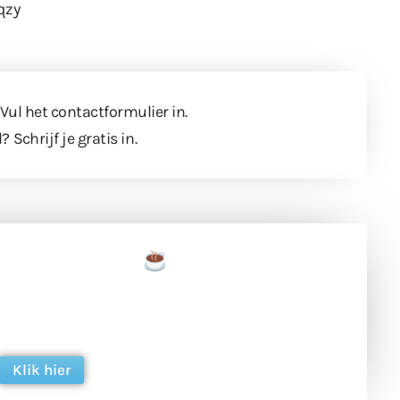
qzy
 Vul
het contactformulier
in.
l?
Schrijf je gratis in
.
een tas koffie
 en ondersteun hun inzet voor dagelijks gratis
ing. Dank je wel alvast!
Klik hier