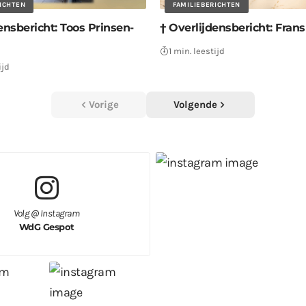
RICHTEN
FAMILIEBERICHTEN
ensbericht: Toos Prinsen-
† Overlijdensbericht: Fran
1 min. leestijd
ijd
Vorige
Volgende
Volg @ Instagram
WdG Gespot