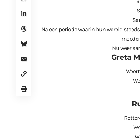
S
S
Sa
Na een periode waarin hun wereld steeds
moeder,
Nu weer sa
Greta 
Weert
We
R
Rotter
We
Wi