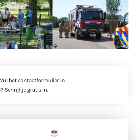
 Vul
het contactformulier
in.
l?
Schrijf je gratis in
.
een tas koffie