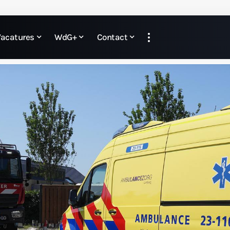
Vacatures
WdG+
Contact