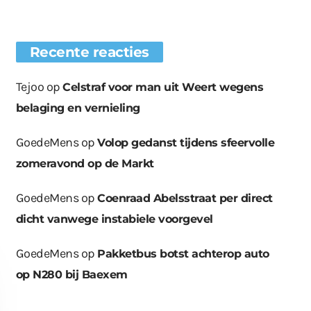
Recente reacties
Tejoo
op
Celstraf voor man uit Weert wegens
belaging en vernieling
GoedeMens
op
Volop gedanst tijdens sfeervolle
zomeravond op de Markt
GoedeMens
op
Coenraad Abelsstraat per direct
dicht vanwege instabiele voorgevel
GoedeMens
op
Pakketbus botst achterop auto
op N280 bij Baexem