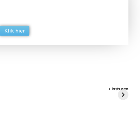
 en ondersteun hun inzet voor dagelijks gratis
ing. Dank je wel alvast!
Klik hier
een
Weer een
Luchtballon boven
Ni
vrachtwagen vast
Weert
ge
Insturen
St