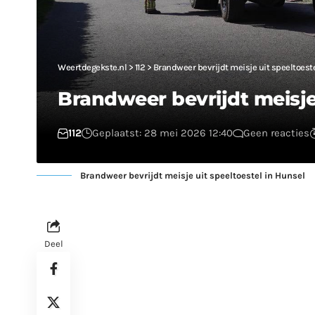
Weertdegekste.nl
>
112
>
Brandweer bevrijdt meisje uit speeltoest
Brandweer bevrijdt meisje 
112
Geplaatst: 28 mei 2026 12:40
Geen reacties
Brandweer bevrijdt meisje uit speeltoestel in Hunsel
Deel