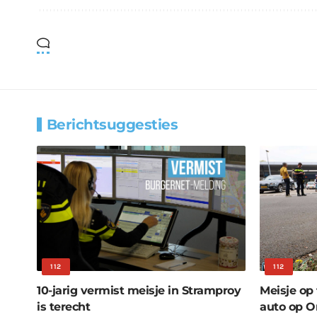
Berichtsuggesties
112
112
10-jarig vermist meisje in Stramproy
Meisje op
is terecht
auto op O