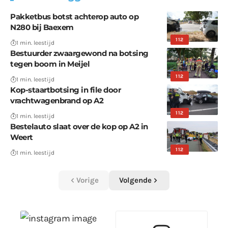
Pakketbus botst achterop auto op
N280 bij Baexem
112
1 min. leestijd
Bestuurder zwaargewond na botsing
tegen boom in Meijel
112
1 min. leestijd
Kop-staartbotsing in file door
vrachtwagenbrand op A2
112
1 min. leestijd
Bestelauto slaat over de kop op A2 in
Weert
112
1 min. leestijd
Vorige
Volgende