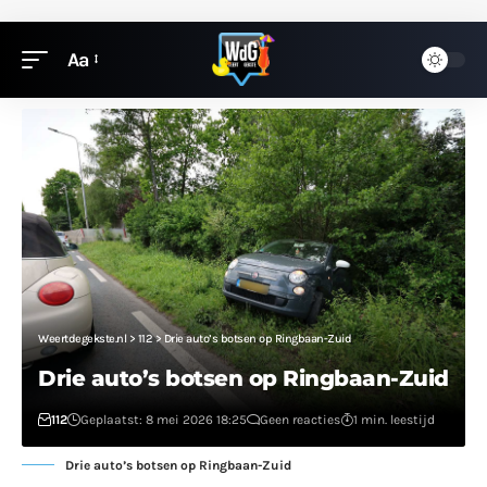
Aa
Weertdegekste.nl
>
112
>
Drie auto’s botsen op Ringbaan-Zuid
Drie auto’s botsen op Ringbaan-Zuid
112
Geplaatst: 8 mei 2026 18:25
Geen reacties
1 min. leestijd
Drie auto’s botsen op Ringbaan-Zuid