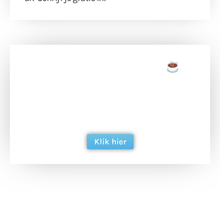
Doneer een tas koffie
Doneer het WdG-team een kop koffie en
ondersteun hun inzet voor dagelijks gratis
berichtgeving. Dank je wel alvast!
Klik hier