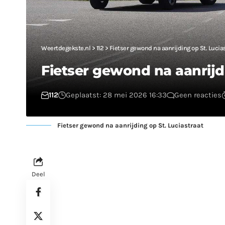
Weertdegekste.nl
>
112
>
Fietser gewond na aanrijding op St. Lucia
Fietser gewond na aanrijdi
112
Geplaatst: 28 mei 2026 16:33
Geen reacties
Fietser gewond na aanrijding op St. Luciastraat
Deel