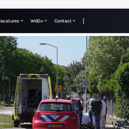
Vacatures
WdG+
Contact