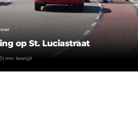
straat
ng op St. Luciastraat
1 min. leestijd