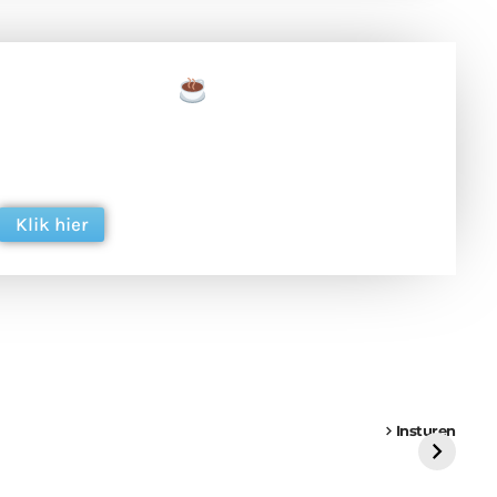
een tas koffie
 en ondersteun hun inzet voor dagelijks gratis
ing. Dank je wel alvast!
Klik hier
een
Weer een
Luchtballon boven
Ni
vrachtwagen vast
Weert
ge
Insturen
St