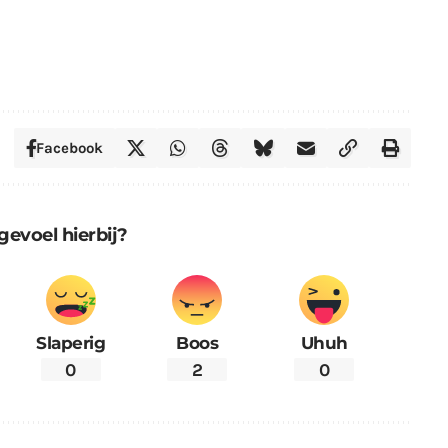
Facebook
gevoel hierbij?
Slaperig
Boos
Uhuh
0
2
0