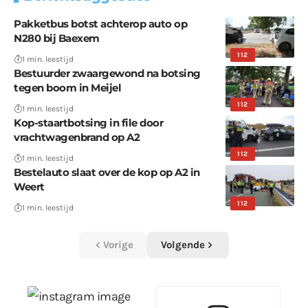
Pakketbus botst achterop auto op
N280 bij Baexem
112
1 min. leestijd
Bestuurder zwaargewond na botsing
tegen boom in Meijel
112
1 min. leestijd
Kop-staartbotsing in file door
vrachtwagenbrand op A2
112
1 min. leestijd
Bestelauto slaat over de kop op A2 in
Weert
112
1 min. leestijd
Vorige
Volgende