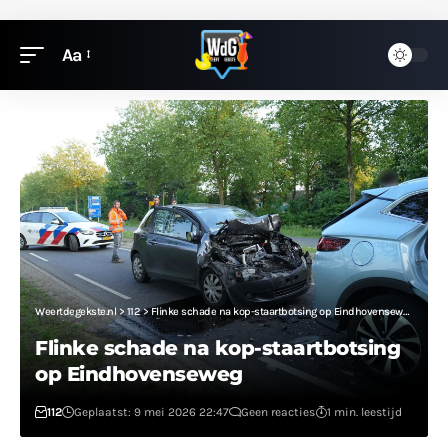
Aa
Weertdegekste.nl
>
112
>
Flinke schade na kop-staartbotsing op Eindhovenseweg
Flinke schade na kop-staartbotsing
op Eindhovenseweg
112
Geplaatst: 9 mei 2026 22:47
Geen reacties
1 min. leestijd