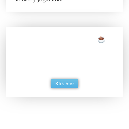
Doneer een tas koffie
Doneer het WdG-team een kop koffie en
ondersteun hun inzet voor dagelijks gratis
berichtgeving. Dank je wel alvast!
Klik hier