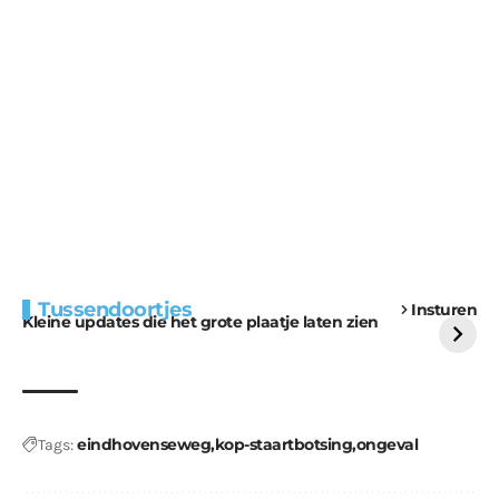
Extra bouwmateriaal
Tunnels blijven een
Tussendoortjes
Insturen
voor kabouters
uitdaging
Kleine updates die het grote plaatje laten zien
eindhovenseweg
kop-staartbotsing
ongeval
Tags: