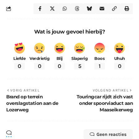
Wat is jouw gevoel hierbij?
Liefde
Verdrietig
Blij
Slaperig
Boos
Uhuh
0
0
0
5
1
0
VORIG ARTIKEL
VOLGEND ARTIKEL
Brand op terrein
Touringcar rijdt zich vast
overslagstation aan de
onder spoorviaduct aan
Lozerweg
Maaseikerweg
Geen reacties