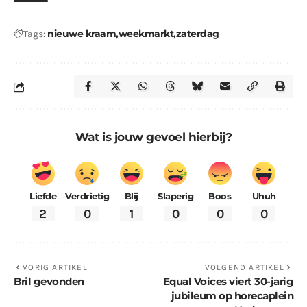
nieuwe kraam
weekmarkt
zaterdag
Tags:
Wat is jouw gevoel hierbij?
Liefde
Verdrietig
Blij
Slaperig
Boos
Uhuh
2
0
1
0
0
0
VORIG ARTIKEL
VOLGEND ARTIKEL
Bril gevonden
Equal Voices viert 30-jarig
jubileum op horecaplein