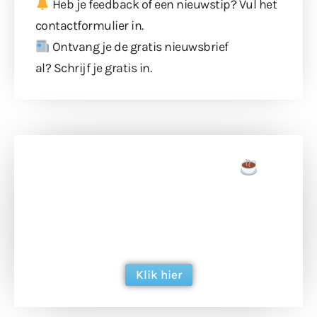
Heb je feedback of een nieuwstip? Vul
het
contactformulier
in.
Ontvang je de gratis nieuwsbrief
al?
Schrijf je gratis in
.
Doneer een tas koffie
Doneer het WdG-team een kop koffie en
ondersteun hun inzet voor dagelijks gratis
berichtgeving. Dank je wel alvast!
Klik hier