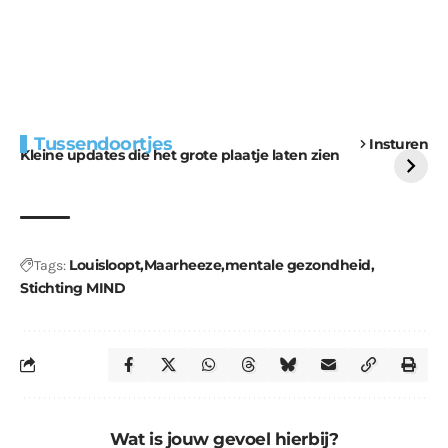
Extra bouwmateriaal
Tunnels blijven een
Tussendoortjes
Insturen
voor kabouters
uitdaging
Kleine updates die het grote plaatje laten zien
Louisloopt
Maarheeze
mentale gezondheid
Tags:
Stichting MIND
Wat is jouw gevoel hierbij?