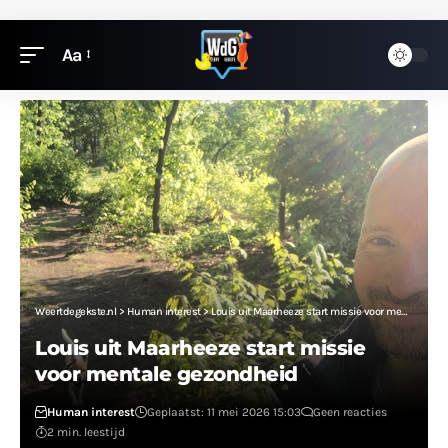
Aa
Weertdegekste.nl
>
Human interest
>
Louis uit Maarheeze start missie voor mentale gezondheid
Louis uit Maarheeze start missie
voor mentale gezondheid
Human interest
Geplaatst: 11 mei 2026 15:03
Geen reacties
2 min. leestijd