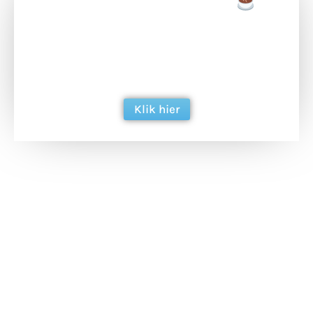
Doneer een tas koffie
Doneer het WdG-team een kop koffie en
ondersteun hun inzet voor dagelijks gratis
berichtgeving. Dank je wel alvast!
Klik hier