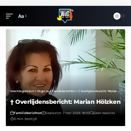
Aa
Weertdegekste.nl
>
Onger os
>
Familieberichten
>
† Overlijdensbericht: Marian Hölzken
† Overlijdensbericht: Marian Hölzken
Familieberichten
Geplaatst: 7 mei 2026 18:00
Geen reacties
0 min. leestijd