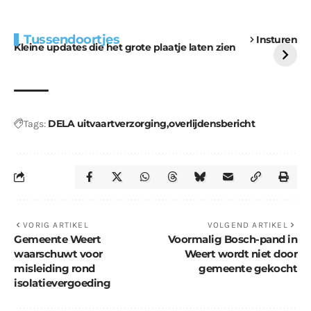
Extra bouwmateriaal
Tunnels blijven een
Tussendoortjes
Insturen
voor kabouters
uitdaging
Kleine updates die het grote plaatje laten zien
DELA uitvaartverzorging
overlijdensbericht
Tags:
VORIG ARTIKEL
VOLGEND ARTIKEL
Gemeente Weert
Voormalig Bosch-pand in
waarschuwt voor
Weert wordt niet door
misleiding rond
gemeente gekocht
isolatievergoeding