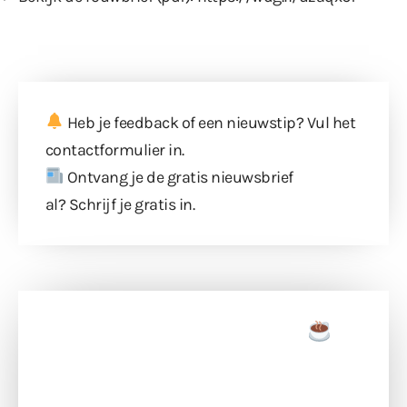
Heb je feedback of een nieuwstip? Vul
het
contactformulier
in.
Ontvang je de gratis nieuwsbrief
al?
Schrijf je gratis in
.
Doneer een tas koffie
Doneer het WdG-team een kop koffie en
ondersteun hun inzet voor dagelijks gratis