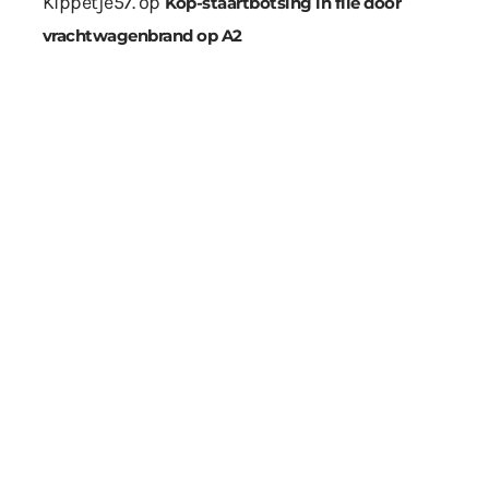
Kippetje57.
op
Kop-staartbotsing in file door
vrachtwagenbrand op A2