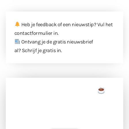
Heb je feedback of een nieuwstip? Vul
het
contactformulier
in.
Ontvang je de gratis nieuwsbrief
al?
Schrijf je gratis in
.
Doneer een tas koffie
Doneer het WdG-team een kop koffie en
ondersteun hun inzet voor dagelijks gratis
berichtgeving. Dank je wel alvast!