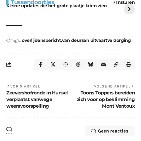
Tussendoortjes
Insturen
voor kabouters
uitdaging
Kleine updates die het grote plaatje laten zien
overlijdensbericht
van deursen uitvaartverzorging
Tags:
VORIG ARTIKEL
VOLGEND ARTIKEL
Zeevershofronde in Hunsel
Toons Toppers bereiden
verplaatst vanwege
zich voor op beklimming
weersvoorspelling
Mont Ventoux
Geen reacties