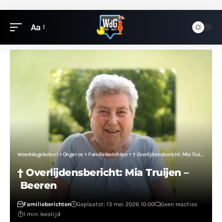
Aa
Weertdegekste.nl
>
Onger os
>
Familieberichten
>
† Overlijdensbericht: Mia Truijen – Beeren
† Overlijdensbericht: Mia Truijen –
Beeren
Familieberichten
Geplaatst: 13 mei 2026 10:00
Geen reacties
1 min. leestijd