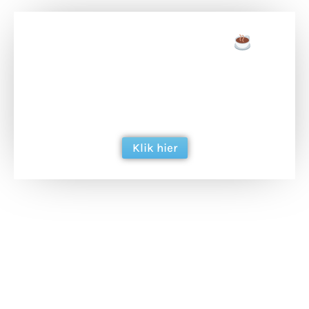
Doneer een tas koffie
Doneer het WdG-team een kop koffie en
ondersteun hun inzet voor dagelijks gratis
berichtgeving. Dank je wel alvast!
Klik hier