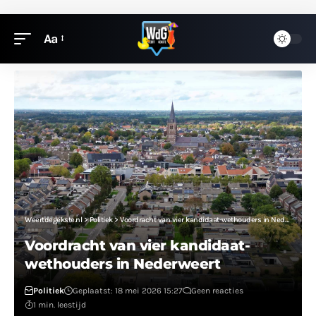
Aa
Weertdegekste.nl
>
Politiek
>
Voordracht van vier kandidaat-wethouders in Nederweert
Voordracht van vier kandidaat-
wethouders in Nederweert
Politiek
Geplaatst: 18 mei 2026 15:27
Geen reacties
1 min. leestijd