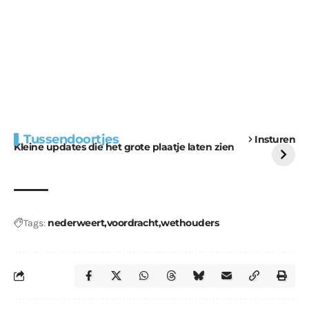
Extra bouwmateriaal
Tunnels blijven een
Tussendoortjes
Insturen
voor kabouters
uitdaging
Kleine updates die het grote plaatje laten zien
nederweert
voordracht
wethouders
Tags: