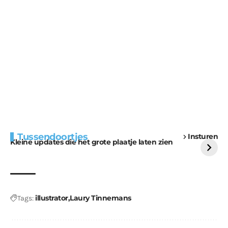
Extra bouwmateriaal
Tunnels blijven een
Tussendoortjes
Insturen
voor kabouters
uitdaging
Kleine updates die het grote plaatje laten zien
illustrator
Laury Tinnemans
Tags: