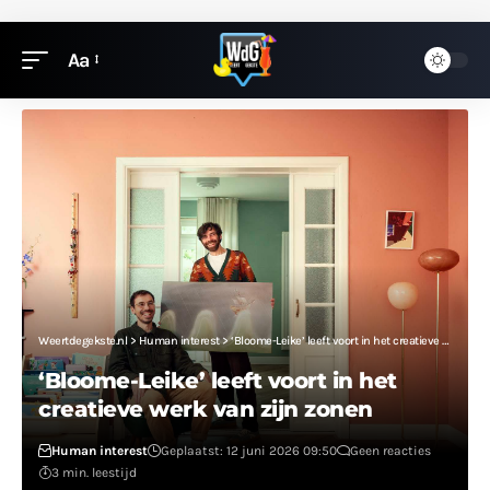
Aa
Weertdegekste.nl
>
Human interest
>
‘Bloome-Leike’ leeft voort in het creatieve werk van zijn zonen
‘Bloome-Leike’ leeft voort in het
creatieve werk van zijn zonen
Human interest
Geplaatst: 12 juni 2026 09:50
Geen reacties
3 min. leestijd