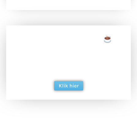
Doneer een tas koffie
Doneer het WdG-team een kop koffie en
ondersteun hun inzet voor dagelijks gratis
berichtgeving. Dank je wel alvast!
Klik hier