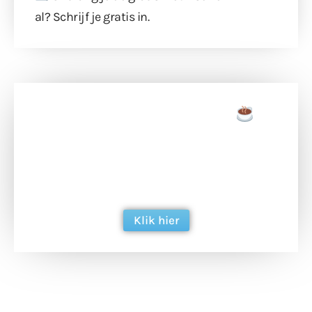
al?
Schrijf je gratis in
.
Doneer een tas koffie
Doneer het WdG-team een kop koffie en
ondersteun hun inzet voor dagelijks gratis
berichtgeving. Dank je wel alvast!
Klik hier