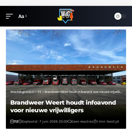
Aa
Weertdegekste.nl
>
112
>
Brandweer Weert houdt infoavond voor nieuwe vrijwilligers
Brandweer Weert houdt infoavond
voor nieuwe vrijwilligers
112
Geplaatst: 7 juni 2026 20:00
Geen reacties
1 min. leestijd