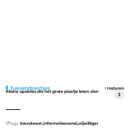
Extra bouwmateriaal
Tunnels blijven een
Tussendoortjes
Insturen
voor kabouters
uitdaging
Kleine updates die het grote plaatje laten zien
brandweer
informatieavond
vrijwilliger
Tags: