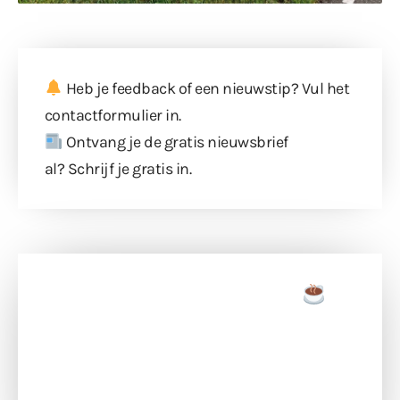
Heb je feedback of een nieuwstip? Vul
het
contactformulier
in.
Ontvang je de gratis nieuwsbrief
al?
Schrijf je gratis in
.
Doneer een tas koffie
Doneer het WdG-team een kop koffie en
ondersteun hun inzet voor dagelijks gratis
berichtgeving. Dank je wel alvast!