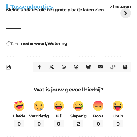
Extra bouwmateriaal
Tunnels blijven een
Tussendoortjes
Insturen
voor kabouters
uitdaging
Kleine updates die het grote plaatje laten zien
nederweert
Wetering
Tags:
Wat is jouw gevoel hierbij?
Liefde
Verdrietig
Blij
Slaperig
Boos
Uhuh
0
0
0
2
0
0