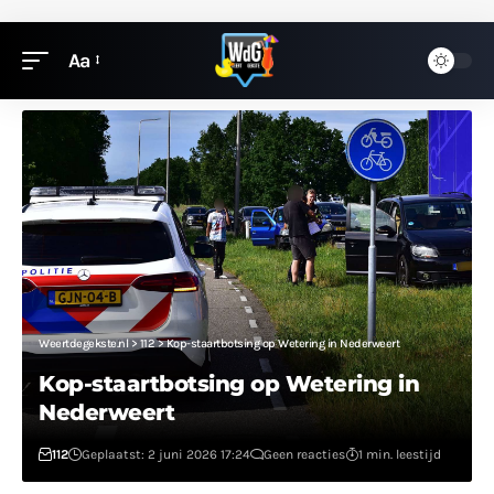
Aa
Weertdegekste.nl
>
112
>
Kop-staartbotsing op Wetering in Nederweert
Kop-staartbotsing op Wetering in
Nederweert
112
Geplaatst: 2 juni 2026 17:24
Geen reacties
1 min. leestijd