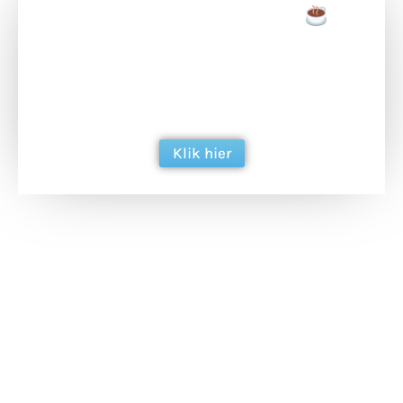
Doneer een tas koffie
Doneer het WdG-team een kop koffie en
ondersteun hun inzet voor dagelijks gratis
berichtgeving. Dank je wel alvast!
Klik hier