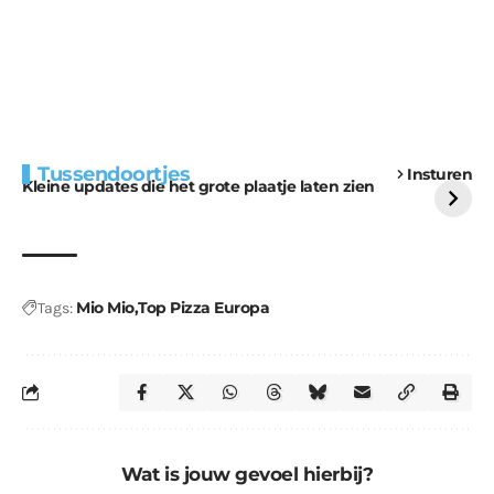
Extra bouwmateriaal
Tunnels blijven een
Tussendoortjes
Insturen
voor kabouters
uitdaging
Kleine updates die het grote plaatje laten zien
Mio Mio
Top Pizza Europa
Tags:
Wat is jouw gevoel hierbij?