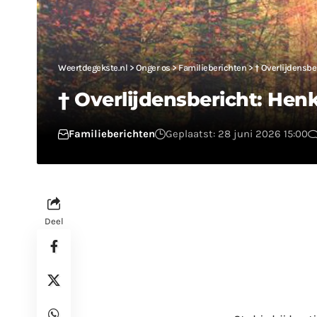
Weertdegekste.nl
>
Onger os
>
Familieberichten
>
† Overlijdensbe
† Overlijdensbericht: Hen
Familieberichten
Geplaatst: 28 juni 2026 15:00
Deel