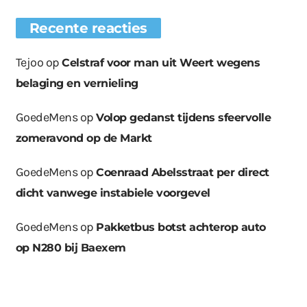
Recente reacties
Tejoo
op
Celstraf voor man uit Weert wegens
belaging en vernieling
GoedeMens
op
Volop gedanst tijdens sfeervolle
zomeravond op de Markt
GoedeMens
op
Coenraad Abelsstraat per direct
dicht vanwege instabiele voorgevel
GoedeMens
op
Pakketbus botst achterop auto
op N280 bij Baexem