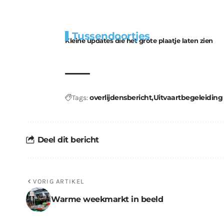
Extra
Tunnels blijven 
Tussendoortjes
bouwmateriaal voor
uitdaging
Kleine updates die het grote plaatje laten zien
kabouters
overlijdensbericht
Uitvaartbegeleidin
Tags:
Deel dit bericht
VORIG ARTIKEL
Warme weekmarkt in beeld