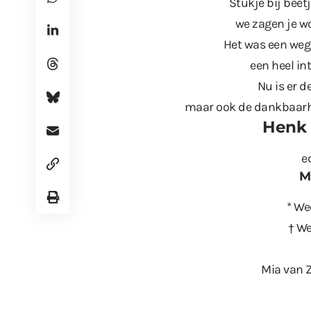
Stukje bij beet
we zagen je wo
Het was een weg
een heel int
Nu is er de
maar ook de dankbaarhe
Henk 
e
M
* We
† We
Mia van 