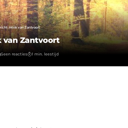
richt: Henk van Zantvoort
k van Zantvoort
Geen reacties
1 min. leestijd