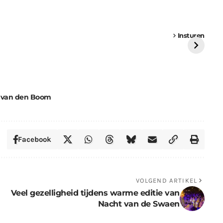
een
Weer een
Luchtballon boven
Ni
vrachtwagen vast
Weert
ge
Insturen
St
g van den Boom
Facebook
VOLGEND ARTIKEL
Veel gezelligheid tijdens warme editie van
Nacht van de Swaen