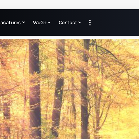
Vacatures
WdG+
Contact