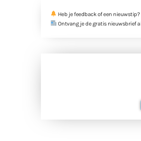
Heb je feedback of een nieuwstip?
Ontvang je de gratis nieuwsbrief a
Doneer 
Doneer het WdG-team een kop koffie
berichtgev