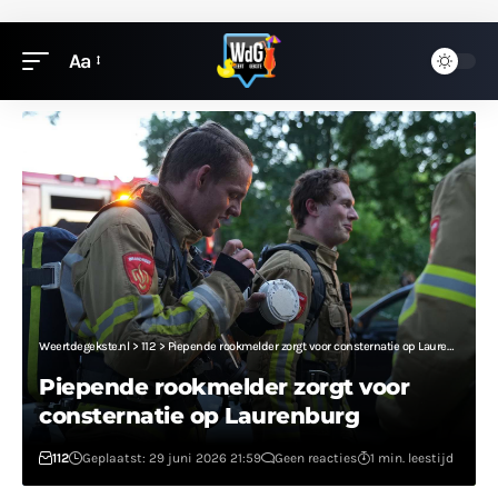
Aa
Weertdegekste.nl
>
112
>
Piepende rookmelder zorgt voor consternatie op Laurenburg
Piepende rookmelder zorgt voor
consternatie op Laurenburg
112
Geplaatst: 29 juni 2026 21:59
Geen reacties
1 min. leestijd