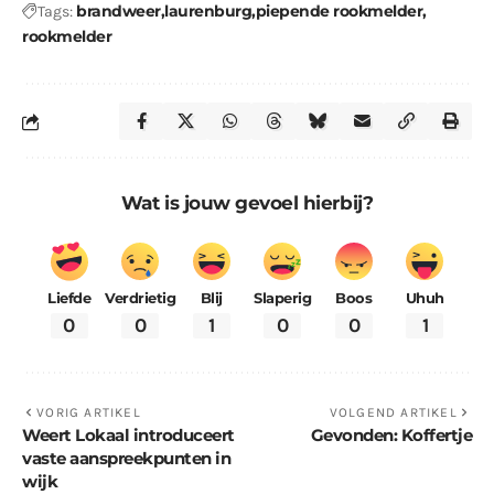
brandweer
laurenburg
piepende rookmelder
Tags:
rookmelder
Wat is jouw gevoel hierbij?
Liefde
Verdrietig
Blij
Slaperig
Boos
Uhuh
0
0
1
0
0
1
VORIG ARTIKEL
VOLGEND ARTIKEL
Weert Lokaal introduceert
Gevonden: Koffertje
vaste aanspreekpunten in
wijk