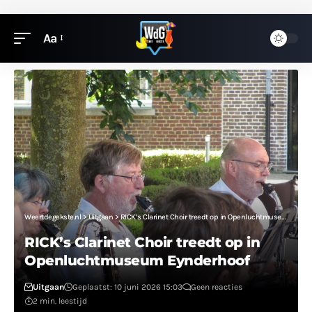
Aa
Weertdegekste.nl
>
Uitgaan
>
RICK’s Clarinet Choir treedt op in Openluchtmuseum Eynderhoof
RICK’s Clarinet Choir treedt op in
Openluchtmuseum Eynderhoof
Uitgaan
Geplaatst: 10 juni 2026 15:03
Geen reacties
2 min. leestijd