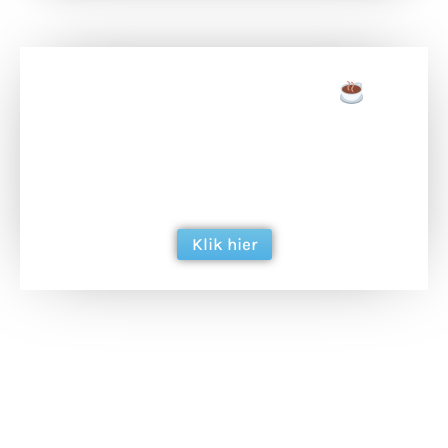
Doneer een tas koffie
Doneer het WdG-team een kop koffie en
ondersteun hun inzet voor dagelijks gratis
berichtgeving. Dank je wel alvast!
Klik hier