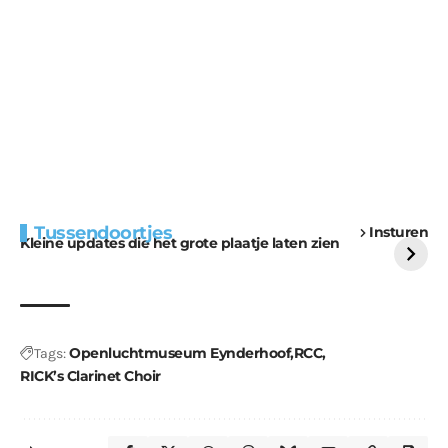
Extra bouwmateriaal
Tunnels blijven een
Tussendoortjes
Insturen
voor kabouters
uitdaging
Kleine updates die het grote plaatje laten zien
Openluchtmuseum Eynderhoof
RCC
Tags:
RICK’s Clarinet Choir