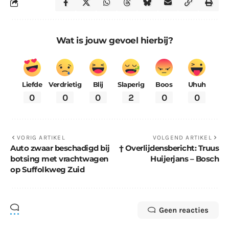
Wat is jouw gevoel hierbij?
Liefde
Verdrietig
Blij
Slaperig
Boos
Uhuh
0
0
0
2
0
0
VORIG ARTIKEL
VOLGEND ARTIKEL
Auto zwaar beschadigd bij
† Overlijdensbericht: Truus
botsing met vrachtwagen
Huijerjans – Bosch
op Suffolkweg Zuid
Geen reacties