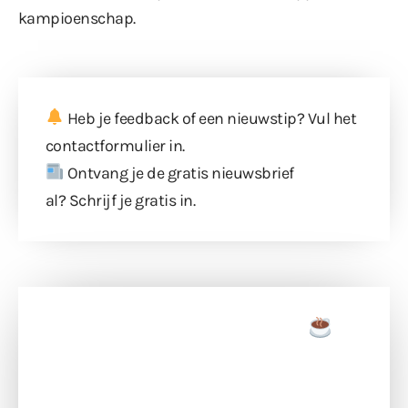
kampioenschap.
Heb je feedback of een nieuwstip? Vul
het
contactformulier
in.
Ontvang je de gratis nieuwsbrief
al?
Schrijf je gratis in
.
Doneer een tas koffie
Doneer het WdG-team een kop koffie en
ondersteun hun inzet voor dagelijks gratis