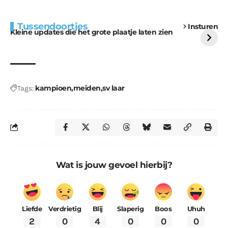
Extra bouwmateriaal
Tunnels blijven een
Tussendoortjes
Insturen
voor kabouters
uitdaging
Kleine updates die het grote plaatje laten zien
kampioen
meiden
sv laar
Tags:
Wat is jouw gevoel hierbij?
Liefde
Verdrietig
Blij
Slaperig
Boos
Uhuh
2
0
4
0
0
0