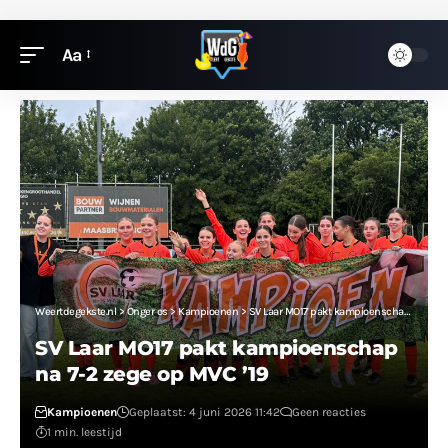
Aa
Weertdegekste.nl
>
Onger os
>
Kampioenen
>
SV Laar MO17 pakt kampioenschap na 7-2 zege op MVC ’19
SV Laar MO17 pakt kampioenschap
na 7-2 zege op MVC ’19
Kampioenen
Geplaatst: 4 juni 2026 11:42
Geen reacties
1 min. leestijd