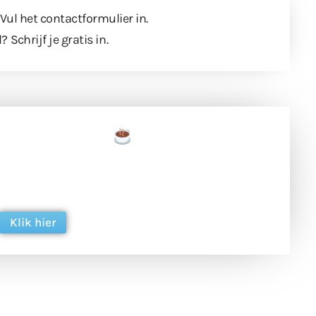
 Vul
het contactformulier
in.
l?
Schrijf je gratis in
.
een tas koffie
 en ondersteun hun inzet voor dagelijks gratis
ing. Dank je wel alvast!
Klik hier