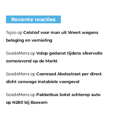
Recente reacties
Tejoo
op
Celstraf voor man uit Weert wegens
belaging en vernieling
GoedeMens
op
Volop gedanst tijdens sfeervolle
zomeravond op de Markt
GoedeMens
op
Coenraad Abelsstraat per direct
dicht vanwege instabiele voorgevel
GoedeMens
op
Pakketbus botst achterop auto
op N280 bij Baexem