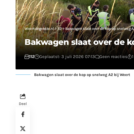
Weertdegekste.nl
>
112
>
Bakwagen slaat over de kop op snelweg A
Bakwagen slaat over de k
112
Geplaatst: 3 juli 2026 07:13
Geen reacties
1
Bakwagen slaat over de kop op snelweg A2 bij Weert
Deel