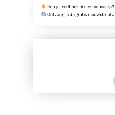
Heb je feedback of een nieuwstip?
Ontvang je de gratis nieuwsbrief a
Doneer 
Doneer het WdG-team een kop koffie
berichtgev