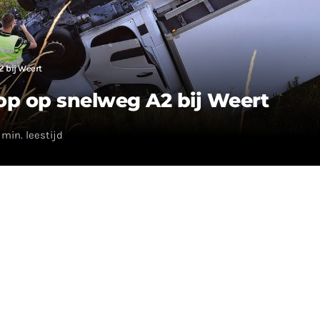
2 bij Weert
op op snelweg A2 bij Weert
 min. leestijd