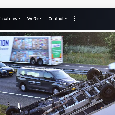
Vacatures
WdG+
Contact