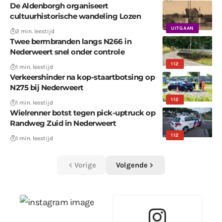
De Aldenborgh organiseert
cultuurhistorische wandeling Lozen
UITGAAN
2 min. leestijd
Twee bermbranden langs N266 in
Nederweert snel onder controle
112
1 min. leestijd
Verkeershinder na kop-staartbotsing op
N275 bij Nederweert
112
1 min. leestijd
Wielrenner botst tegen pick-uptruck op
Randweg Zuid in Nederweert
112
1 min. leestijd
Vorige
Volgende