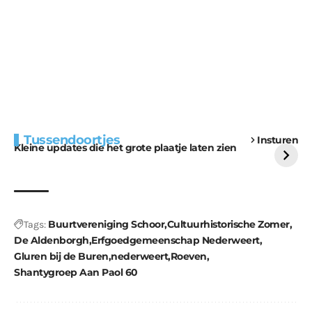
Extra bouwmateriaal
Tunnels blijven een
Tussendoortjes
Insturen
voor kabouters
uitdaging
Kleine updates die het grote plaatje laten zien
Buurtvereniging Schoor
Cultuurhistorische Zomer
Tags:
De Aldenborgh
Erfgoedgemeenschap Nederweert
Gluren bij de Buren
nederweert
Roeven
Shantygroep Aan Paol 60