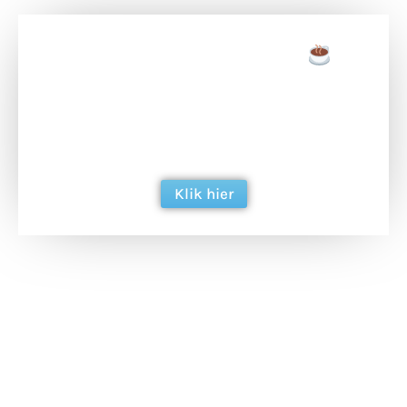
Doneer een tas koffie
Doneer het WdG-team een kop koffie en
ondersteun hun inzet voor dagelijks gratis
berichtgeving. Dank je wel alvast!
Klik hier