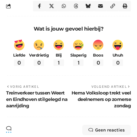
Wat is jouw gevoel hierbij?
Liefde
Verdrietig
Blij
Slaperig
Boos
Uhuh
0
0
1
1
0
0
VORIG ARTIKEL
VOLGEND ARTIKEL
Treinverkeer tussen Weert
Hema Volksloop trekt veel
en Eindhoven stilgelegd na
deelnemers op zomerse
aanrijding
zondag
Geen reacties