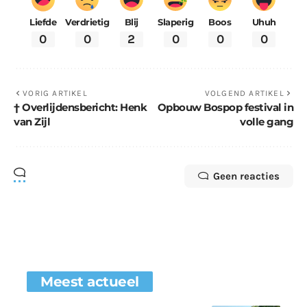
Liefde
Verdrietig
Blij
Slaperig
Boos
Uhuh
0
0
2
0
0
0
VORIG ARTIKEL
VOLGEND ARTIKEL
† Overlijdensbericht: Henk
Opbouw Bospop festival in
van Zijl
volle gang
Geen reacties
Meest actueel