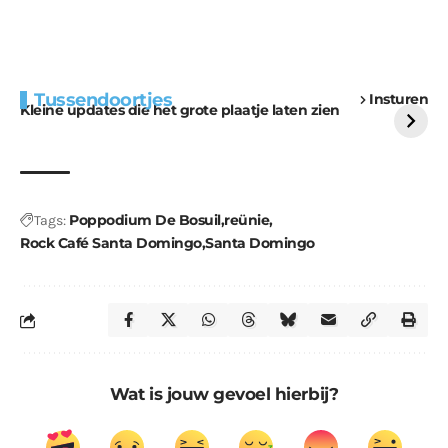
Extra bouwmateriaal
Tunnels blijven een
Tussendoortjes
Insturen
voor kabouters
uitdaging
Kleine updates die het grote plaatje laten zien
Poppodium De Bosuil
reünie
Tags:
Rock Café Santa Domingo
Santa Domingo
Wat is jouw gevoel hierbij?