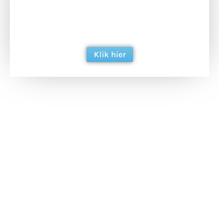
Doneer het WdG-team een kop koffie en
ondersteun hun inzet voor dagelijks gratis
berichtgeving. Dank je wel alvast!
Klik hier