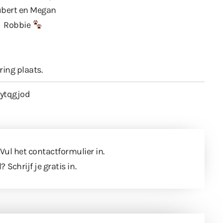
bert en Megan
Robbie
ring plaats.
/ytqgjod
 Vul
het contactformulier
in.
l?
Schrijf je gratis in
.