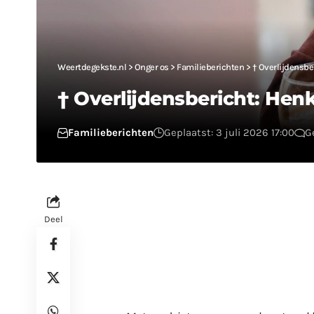
Weertdegekste.nl
>
Onger os
>
Familieberichten
>
† Overlijdensber
† Overlijdensbericht: Henk
Familieberichten
Geplaatst: 3 juli 2026 17:00
G
Deel