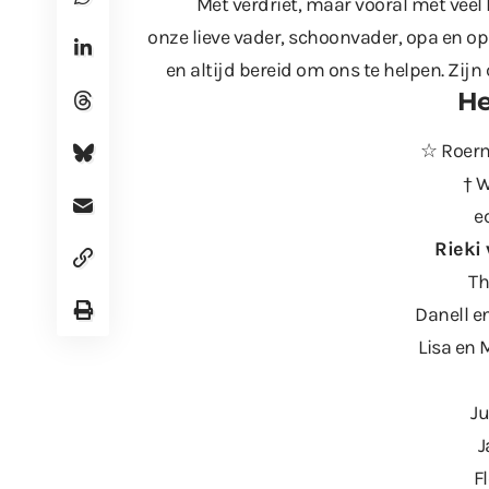
Met verdriet, maar vooral met veel
onze lieve vader, schoonvader, opa en op
en altijd bereid om ons te helpen. Zijn 
He
☆ Roerm
† W
e
Rieki 
Th
Danell en
Lisa en 
Ju
J
F