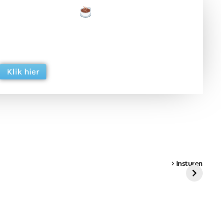
een tas koffie
 en ondersteun hun inzet voor dagelijks gratis
ing. Dank je wel alvast!
Klik hier
een
Weer een
Luchtballon boven
Ni
vrachtwagen vast
Weert
ge
Insturen
St