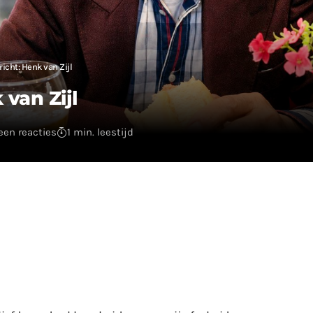
icht: Henk van Zijl
 van Zijl
een reacties
1 min. leestijd