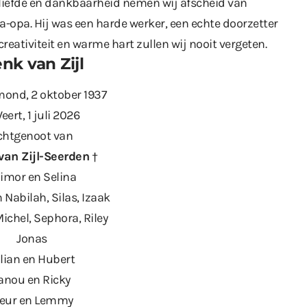
 liefde en dankbaarheid nemen wij afscheid van
a-opa. Hij was een harde werker, een echte doorzetter
creativiteit en warme hart zullen wij nooit vergeten.
nk van Zijl
ond, 2 oktober 1937
eert, 1 juli 2026
chtgenoot van
van Zijl-Seerden
†
imor en Selina
 Nabilah, Silas, Izaak
Michel, Sephora, Riley
Jonas
lian en Hubert
anou en Ricky
leur en Lemmy