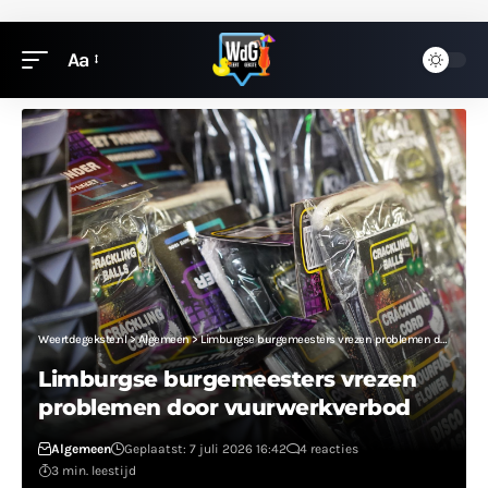
Aa
Weertdegekste.nl
>
Algemeen
>
Limburgse burgemeesters vrezen problemen door vuurwerkverbod
Limburgse burgemeesters vrezen
problemen door vuurwerkverbod
Algemeen
Geplaatst: 7 juli 2026 16:42
4 reacties
3 min. leestijd