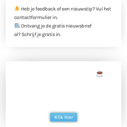
Heb je feedback of een nieuwstip? Vul
het
contactformulier
in.
Ontvang je de gratis nieuwsbrief
al?
Schrijf je gratis in
.
Doneer een tas koffie
Doneer het WdG-team een kop koffie en
ondersteun hun inzet voor dagelijks gratis
berichtgeving. Dank je wel alvast!
Klik hier