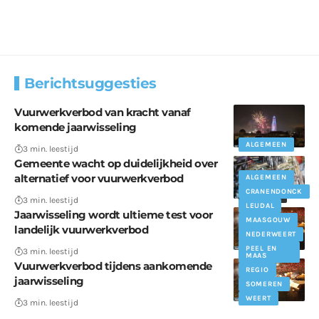
Berichtsuggesties
Vuurwerkverbod van kracht vanaf
komende jaarwisseling
ALGEMEEN
3 min. leestijd
Gemeente wacht op duidelijkheid over
alternatief voor vuurwerkverbod
ALGEMEEN
CRANENDONCK
POLITIEK
3 min. leestijd
LEUDAL
Jaarwisseling wordt ultieme test voor
MAASGOUW
landelijk vuurwerkverbod
ALGEMEEN
NEDERWEERT
WEERT
PEEL EN
3 min. leestijd
MAAS
Vuurwerkverbod tijdens aankomende
REGIO
jaarwisseling
SOMEREN
WEERT
3 min. leestijd