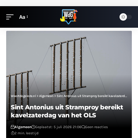
Aa
Weertdegekste.nl
>
Algemeen
>
Sint Antonius uit Stramproy bereikt kavelzaterdag van het OLS
Sint Antonius uit Stramproy bereikt
kavelzaterdag van het OLS
Algemeen
Geplaatst: 5 juli 2026 21:06
Geen reacties
2 min. leestijd