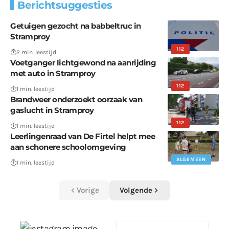
Berichtsuggesties
Getuigen gezocht na babbeltruc in
Stramproy
112
2 min. leestijd
Voetganger lichtgewond na aanrijding
met auto in Stramproy
112
1 min. leestijd
Brandweer onderzoekt oorzaak van
gaslucht in Stramproy
112
1 min. leestijd
Leerlingenraad van De Firtel helpt mee
aan schonere schoolomgeving
ALGEMEEN
1 min. leestijd
Vorige
Volgende