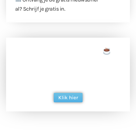
al?
Schrijf je gratis in
.
Doneer een tas koffie
Doneer het WdG-team een kop koffie en
ondersteun hun inzet voor dagelijks gratis
berichtgeving. Dank je wel alvast!
Klik hier