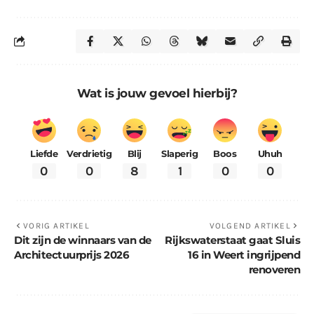
Wat is jouw gevoel hierbij?
Liefde
Verdrietig
Blij
Slaperig
Boos
Uhuh
0
0
8
1
0
0
VORIG ARTIKEL
VOLGEND ARTIKEL
Dit zijn de winnaars van de
Rijkswaterstaat gaat Sluis
Architectuurprijs 2026
16 in Weert ingrijpend
renoveren