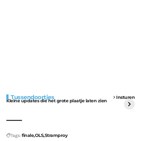
Extra bouwmateriaal
Tunnels blijven een
Tussendoortjes
Insturen
voor kabouters
uitdaging
Kleine updates die het grote plaatje laten zien
finale
OLS
Stramproy
Tags: