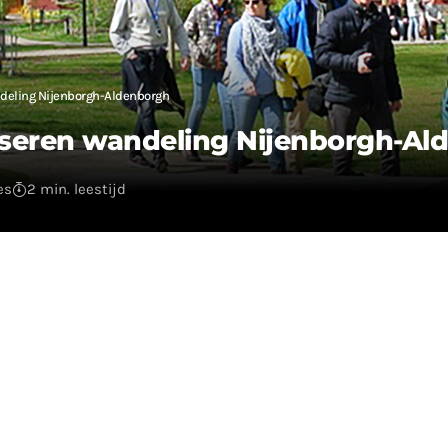
deling Nijenborgh-Aldenborgh
iseren wandeling Nijenborgh-Al
es
2 min. leestijd