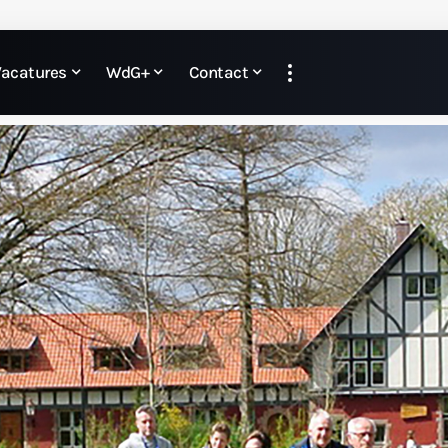
Vacatures
WdG+
Contact