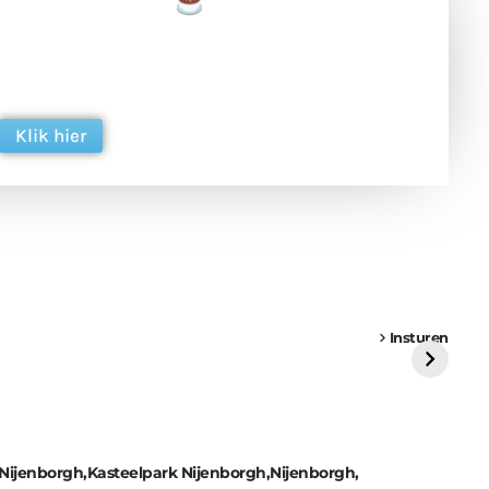
een tas koffie
 en ondersteun hun inzet voor dagelijks gratis
ing. Dank je wel alvast!
Klik hier
een
Weer een
Luchtballon boven
Ni
vrachtwagen vast
Weert
ge
Insturen
St
 Nijenborgh
Kasteelpark Nijenborgh
Nijenborgh