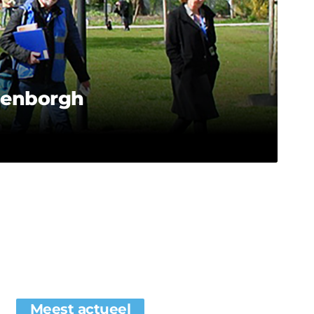
denborgh
Meest actueel