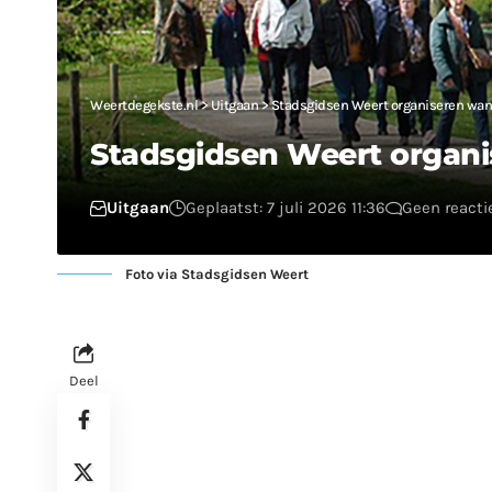
Weertdegekste.nl
>
Uitgaan
>
Stadsgidsen Weert organiseren wan
Stadsgidsen Weert organ
Uitgaan
Geplaatst: 7 juli 2026 11:36
Geen reacti
Foto via Stadsgidsen Weert
Deel