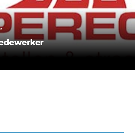
r
edewerker