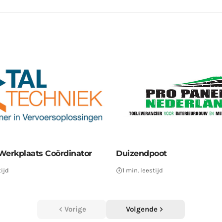
Werkplaats Coördinator
Duizendpoot
tijd
1 min. leestijd
Vorige
Volgende