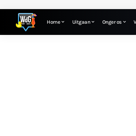
Home
Uitgaan
Onger os