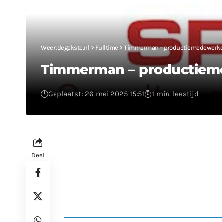
Weertdegekste.nl
>
Fulltime
>
Timmerman – productiemedewerke
Timmerman – productiem
Geplaatst: 26 mei 2025 15:51
1 min. leestijd
Deel