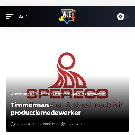
Aa
Weertdegekste.nl
>
Fulltime
>
Timmerman – productiemedewerker
Timmerman –
productiemedewerker
Geplaatst: 3 juni 2026 21:09
1 min. leestijd