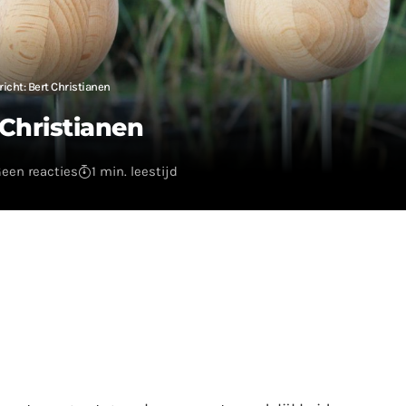
icht: Bert Christianen
 Christianen
een reacties
1 min. leestijd