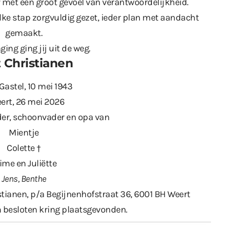
met een groot gevoel van verantwoordelijkheid.
lke stap zorgvuldig gezet, ieder plan met aandacht
gemaakt.
ing ging jij uit de weg.
 Christianen
Gastel, 10 mei 1943
ert, 26 mei 2026
der, schoonvader en opa van
Mientje
Colette †
ime en Juliëtte
Jens, Benthe
tianen, p/a Begijnenhofstraat 36, 6001 BH Weert
n besloten kring plaatsgevonden.