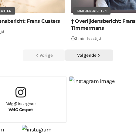
RICHTEN
FAMILIEBERICHTEN
ensbericht: Frans Custers
† Overlijdensbericht: Frans
Timmermans
ijd
2 min. leestijd
Vorige
Volgende
Volg @ Instagram
WdG Gespot