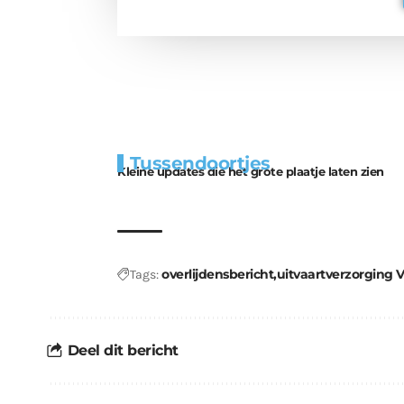
Extra
Tunnels blijven 
Tussendoortjes
bouwmateriaal voor
uitdaging
Kleine updates die het grote plaatje laten zien
kabouters
overlijdensbericht
uitvaartverzorging 
Tags:
Deel dit bericht