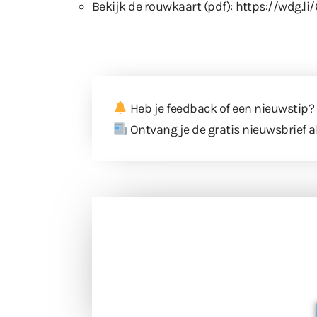
Bekijk de rouwkaart (pdf):
https://wdg.li
Heb je feedback of een nieuwstip?
Ontvang je de gratis nieuwsbrief a
Doneer 
Doneer het WdG-team een kop koffie
berichtgev