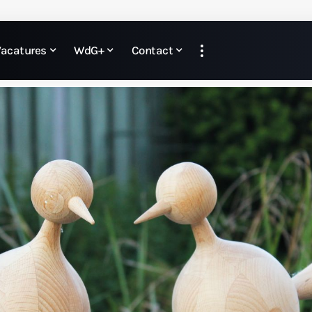
Vacatures
WdG+
Contact