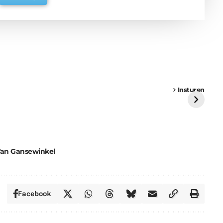
een
Weer een
Luchtballon boven
Ni
vrachtwagen vast
Weert
ge
Insturen
St
Van Gansewinkel
Facebook