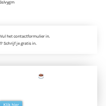
/6slvygm
 Vul
het contactformulier
in.
l?
Schrijf je gratis in
.
een tas koffie
 en ondersteun hun inzet voor dagelijks gratis
ing. Dank je wel alvast!
Klik hier