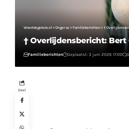
Weertdegekste.nl
>
Onger os
>
Familieberichten
>
† Overlijdensber
† Overlijdensbericht: Bert
Familieberichten
Geplaatst: 3 juni 2026 17:00
G
Deel