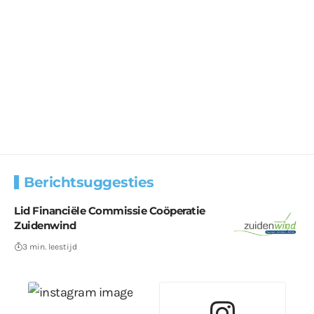
Berichtsuggesties
Lid Financiële Commissie Coöperatie
Zuidenwind
3 min. leestijd